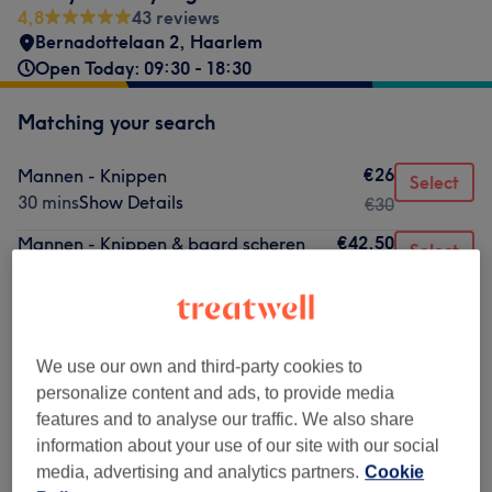
4,8
43 reviews
Bernadottelaan 2
,
Haarlem
Open Today: 09:30 - 18:30
Matching your search
€26
Mannen - Knippen
Select
30 mins
Show Details
€30
€42,50
Mannen - Knippen & baard scheren
Select
50 mins
Show Details
€47,50
€29
Mannen - Wassen & knippen
Select
35 mins
Show Details
€34
We use our own and third-party cookies to
personalize content and ads, to provide media
Not what you were looking for?
features and to analyse our traffic. We also share
Browse services
information about your use of our site with our social
media, advertising and analytics partners.
Cookie