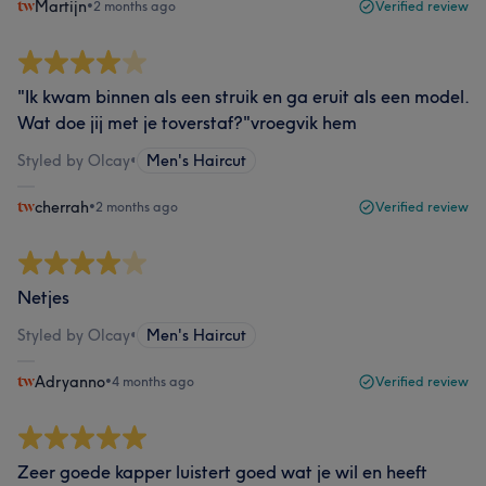
Martijn
•
2 months ago
Verified review
"Ik kwam binnen als een struik en ga eruit als een model.
Wat doe jij met je toverstaf?"vroegvik hem
Styled by Olcay
•
Men's Haircut
cherrah
•
2 months ago
Verified review
Netjes
Styled by Olcay
•
Men's Haircut
Adryanno
•
4 months ago
Verified review
Zeer goede kapper luistert goed wat je wil en heeft