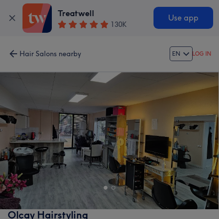
Treatwell
Use app
130K
Hair Salons nearby
EN
LOG IN
Olcay Hairstyling