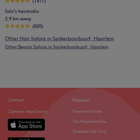
(1411)
Solo's hairstudio
2,9 km away
(820)
Other Hair Salons in Spijkerboorbuurt, Haarlem
Other Beauty Salons in Spijkerboorbuurt, Haarlem
Contact
Discover
Customer Help Centre
Treatment Guide
The Treatment Files
Treatwell Gift Card