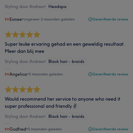
Styling door Andrea
•
Headspa
Esmee
•
ongeveer 2 maanden geleden
Geverifieerde review
Super leuke ervaring gehad en een geweldig resultaat.
Meer dan blij mee
Styling door Andrea
•
Black hair - braids
Angelica
•
2 maanden geleden
Geverifieerde review
Would recommend her service to anyone who need it
super professional and friendly ✌️
Styling door Andrea
•
Black hair - braids
Godfred
•
5 maanden geleden
Geverifieerde review