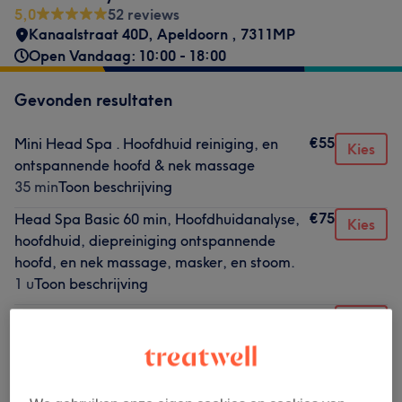
5,0
52 reviews
Kanaalstraat 40D
,
Apeldoorn
,
7311MP
Open Vandaag: 10:00 - 18:00
Gevonden resultaten
€55
Mini Head Spa . Hoofdhuid reiniging, en
Kies
ontspannende hoofd & nek massage
35 min
Toon beschrijving
€75
Head Spa Basic 60 min, Hoofdhuidanalyse,
Kies
hoofdhuid, diepreiniging ontspannende
hoofd, en nek massage, masker, en stoom.
1 u
Toon beschrijving
€95
Head spa deluxe, Hoofdhuidanalyse,
Kies
stoombehandeling, intensieve hydraterende
verzorging, hoofd-nek en schoudermassage;
wellnesservaring