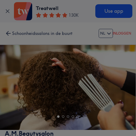
Treatwell
Use app
130K
Schoonheidssalons in de buurt
NL
INLOGGEN
A.M.Beautysalon