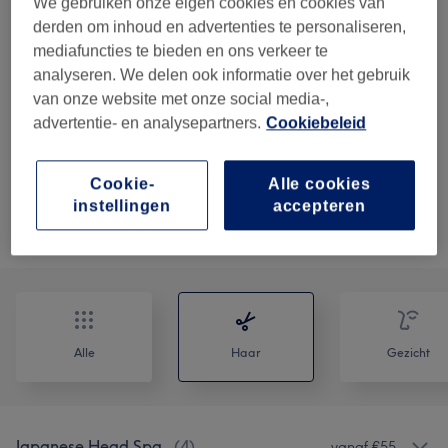
1 u 15 min
Toon beschrijving
We gebruiken onze eigen cookies en cookies van
derden om inhoud en advertenties te personaliseren,
€115
head spa premium, complete
Kies
mediafuncties te bieden en ons verkeer te
wellneservaring met hoofdhuidanalyse,
analyseren. We delen ook informatie over het gebruik
hydratatie, detox, luxe masker, stoom
van onze website met onze social media-,
serum en een hoofd-nek en
advertentie- en analysepartners.
Cookiebeleid
schoudermassage
1 u 30 min
Toon beschrijving
Cookie-
Alle cookies
instellingen
accepteren
Niet wat je zocht?
Alle behandelingen
Alle
Haar
Gezicht
Japanese Head Spa
(
4
)
vanaf €55