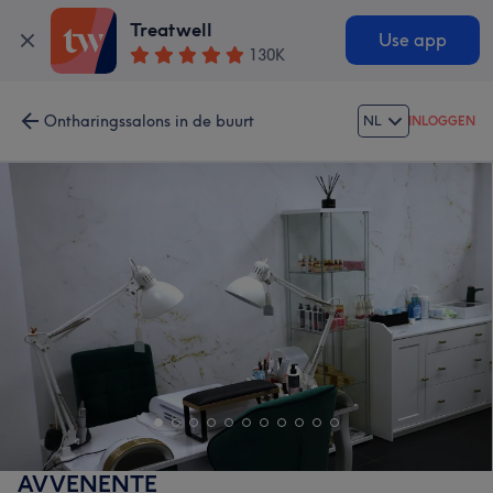
Treatwell
Use app
130K
Ontharingssalons in de buurt
NL
INLOGGEN
AVVENENTE