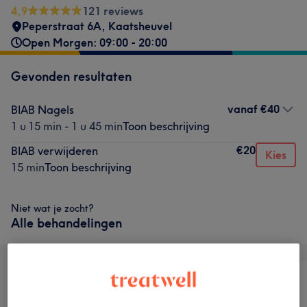
4,9
121 reviews
Peperstraat 6A
,
Kaatsheuvel
Open Morgen: 09:00 - 20:00
Gevonden resultaten
vanaf
€40
BIAB Nagels
1 u 15 min - 1 u 45 min
Toon beschrijving
€20
BIAB verwijderen
Kies
15 min
Toon beschrijving
Niet wat je zocht?
Alle behandelingen
Alle
Nagels
Ontharen