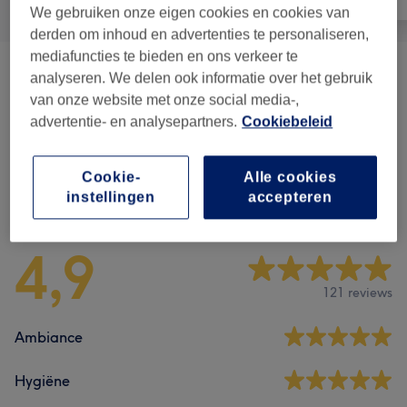
We gebruiken onze eigen cookies en cookies van
derden om inhoud en advertenties te personaliseren,
mediafuncties te bieden en ons verkeer te
Pedicure
(
4
)
analyseren. We delen ook informatie over het gebruik
vanaf €40
van onze website met onze social media-,
Manicure & Kunstnagels
(
10
)
advertentie- en analysepartners.
Cookiebeleid
vanaf €5
Cookie-
Alle cookies
Reviews
instellingen
accepteren
4,9
121 reviews
Ambiance
Hygiëne