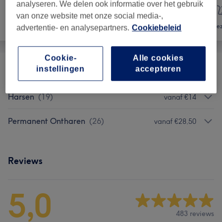
analyseren. We delen ook informatie over het gebruik
van onze website met onze social media-,
Nagels
Ontharen
Gez
advertentie- en analysepartners.
Cookiebeleid
Cookie-
Alle cookies
instellingen
accepteren
Extra Behandelingen
(
4
)
vanaf €11,50
Harsen
(
19
)
vanaf €14
Permanent Ontharen
(
26
)
vanaf €28,50
Reviews
5,0
483 reviews