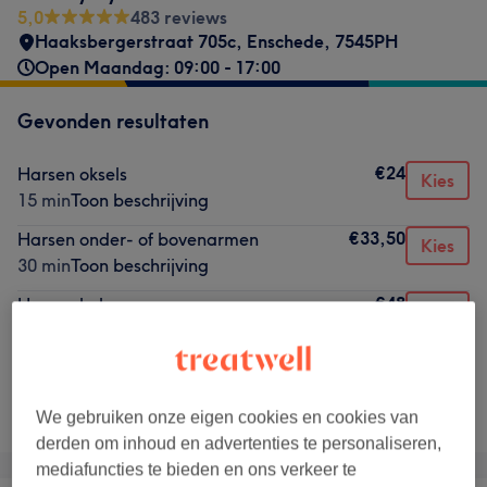
5,0
483 reviews
Haaksbergerstraat 705c
,
Enschede
,
7545PH
Open Maandag: 09:00 - 17:00
Gevonden resultaten
€24
Harsen oksels
Kies
15 min
Toon beschrijving
€33,50
Harsen onder- of bovenarmen
Kies
30 min
Toon beschrijving
€48
Harsen hele armen
Kies
30 min
Toon beschrijving
Niet wat je zocht?
Alle behandelingen
We gebruiken onze eigen cookies en cookies van
derden om inhoud en advertenties te personaliseren,
mediafuncties te bieden en ons verkeer te