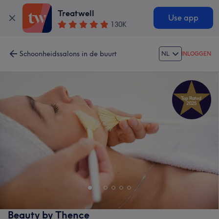
Treatwell
Use app
130K
Schoonheidssalons in de buurt
NL
INLOGGEN
Beauty by Thence