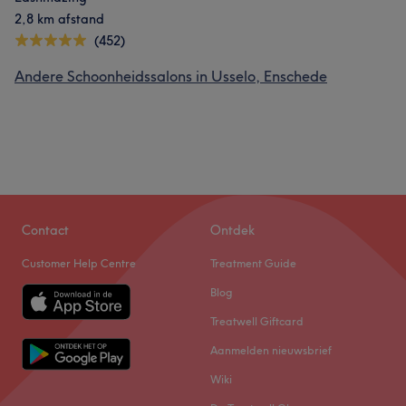
2,8 km afstand
(452)
Andere Schoonheidssalons in Usselo, Enschede
Contact
Ontdek
Customer Help Centre
Treatment Guide
Blog
Treatwell Giftcard
Aanmelden nieuwsbrief
Wiki