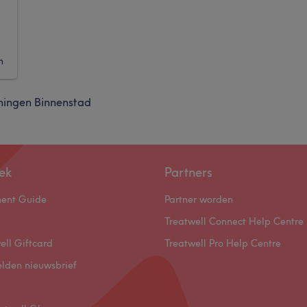
n
ningen Binnenstad
ek
Partners
ment Guide
Partner worden
Treatwell Connect Help Centre
ell Giftcard
Treatwell Pro Help Centre
lden nieuwsbrief