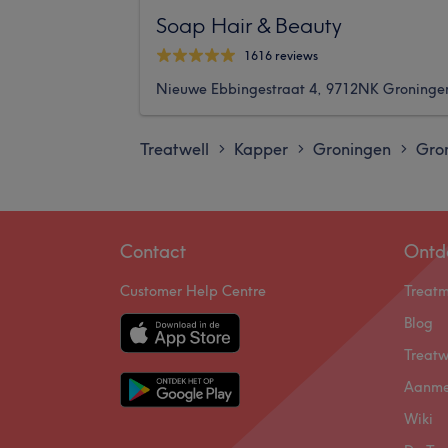
Soap Hair & Beauty
1616 reviews
Nieuwe Ebbingestraat 4, 9712NK Groninge
Treatwell
Kapper
Groningen
Gro
>
>
>
Contact
Ontd
Customer Help Centre
Treat
Blog
Treatw
Aanme
Wiki