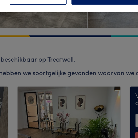
et beschikbaar op Treatwell.
 hebben we soortgelijke gevonden waarvan we de
V