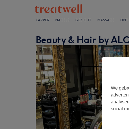
KAPPER
NAGELS
GEZICHT
MASSAGE
ONT
Beauty & Hair by A
We gebru
adverten
analyser
social m