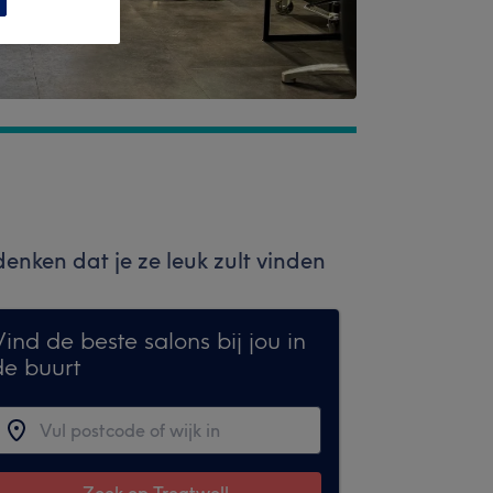
nken dat je ze leuk zult vinden
ind de beste salons bij jou in
de buurt
Zoek op Treatwell