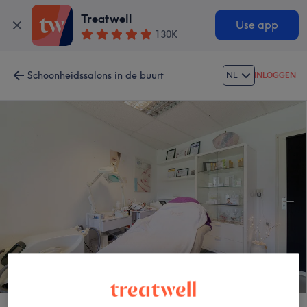
Treatwell
Use app
130K
Schoonheidssalons in de buurt
NL
INLOGGEN
Bodyshape2Beauty