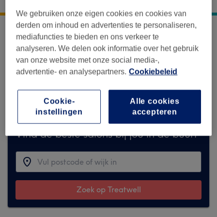
Poortdijk 34 D
,
IJsselstein
,
3402BS
We gebruiken onze eigen cookies en cookies van
derden om inhoud en advertenties te personaliseren,
mediafuncties te bieden en ons verkeer te
Sorry, deze locatie is tijdelijk niet
analyseren. We delen ook informatie over het gebruik
beschikbaar op Treatwell.
van onze website met onze social media-,
advertentie- en analysepartners.
Cookiebeleid
Om het je gemakkelijk te maken, hebben we
soortgelijke gevonden waarvan we denken
dat je ze leuk zult vinden
Cookie-
Alle cookies
instellingen
accepteren
Vind de beste salons bij jou in de buurt
Zoek op Treatwell