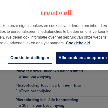
iken onze eigen cookies en cookies van derden om inhoud en
ties te personaliseren, mediafuncties te bieden en ons verkeer t
en. We delen ook informatie over het gebruik van onze website
edia-, advertentie- en analysepartners.
Cookiebeleid
Microblading Touch Up Binnen 6 mnd
Cookie-instellingen
Alle cookies accepteren
1 u
Toon beschrijving
Powder Brows Touch Up Binnen 6mnd
1 u
Toon beschrijving
Microblading Touch Up Binnen 1 Jaar
1 u
Toon beschrijving
Microblading Incl. 2de behandeling
1 u 30 min
Toon beschrijving