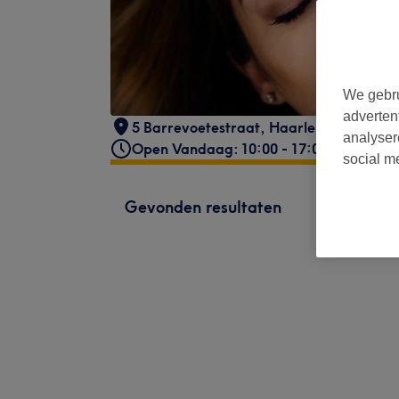
We gebru
adverten
5 Barrevoetestraat
,
Haarlem
,
NL
analyser
Open Vandaag: 10:00 - 17:00
social m
Gevonden resultaten