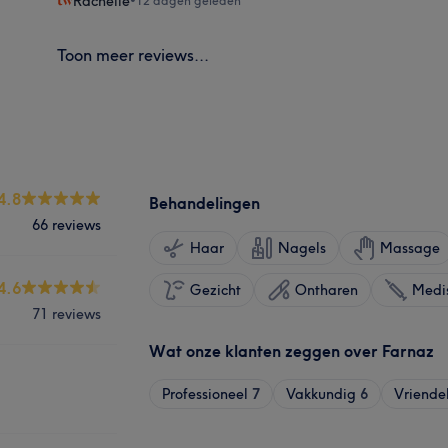
Rachelle
•
12 dagen geleden
Toon meer reviews...
4.8
Behandelingen
66 reviews
Haar
Nagels
Massage
4.6
Gezicht
Ontharen
Medis
71 reviews
Wat onze klanten zeggen over Farnaz
Professioneel
7
Vakkundig
6
Vriendel