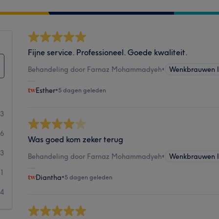
Fijne service. Professioneel. Goede kwaliteit.
Behandeling door Farnaz Mohammadyeh
•
Wenkbrauwen l
Esther
•
5 dagen geleden
03
26
Was goed kom zeker terug
3
Behandeling door Farnaz Mohammadyeh
•
Wenkbrauwen l
1
Diantha
•
5 dagen geleden
4