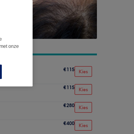
e
 met onze
€115
Kies
€115
Kies
€280
Kies
€400
Kies