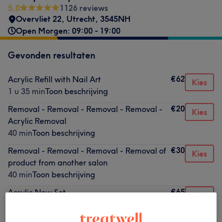
5,0
1126 reviews
Overvliet 22
,
Utrecht
,
3545NH
Open Morgen: 09:00 - 19:00
Gevonden resultaten
€62
Acrylic Refill with Nail Art
Kies
1 u 35 min
Toon beschrijving
€20
Removal - Removal - Removal - Removal -
Kies
Acrylic Removal
40 min
Toon beschrijving
€30
Removal - Removal - Removal - Removal of
Kies
product from another salon
40 min
Toon beschrijving
€65
Acrylic New Set
Kies
2 uren
Toon beschrijving
€70