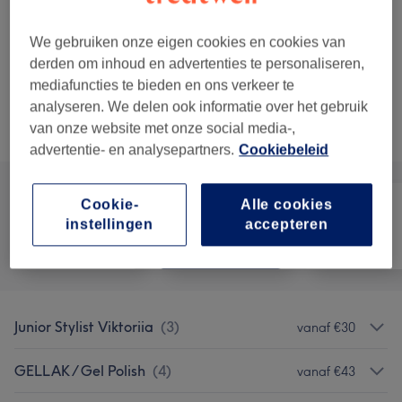
Acrylic New Set with Nail Art
Kies
2 uren 5 min
Toon beschrijving
We gebruiken onze eigen cookies en cookies van
Laat meer resultaten zien...
derden om inhoud en advertenties te personaliseren,
mediafuncties te bieden en ons verkeer te
analyseren. We delen ook informatie over het gebruik
Niet wat je zocht?
van onze website met onze social media-,
Alle behandelingen
advertentie- en analysepartners.
Cookiebeleid
Cookie-
Alle cookies
instellingen
accepteren
Alle
Nagels
Ontharen
Junior Stylist Viktoriia
(
3
)
vanaf €30
GELLAK / Gel Polish
(
4
)
vanaf €43