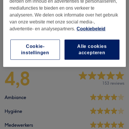
Curly Cut
(
4
)
derden om inhoud en advertenties te personaliseren,
vanaf €15
mediafuncties te bieden en ons verkeer te
Treatments
(
8
)
analyseren. We delen ook informatie over het gebruik
vanaf €20
van onze website met onze social media-,
advertentie- en analysepartners.
Cookiebeleid
Kids
(
4
)
vanaf €30
Cookie-
Alle cookies
Reviews
instellingen
accepteren
4,8
153 reviews
Ambiance
Hygiëne
Medewerkers