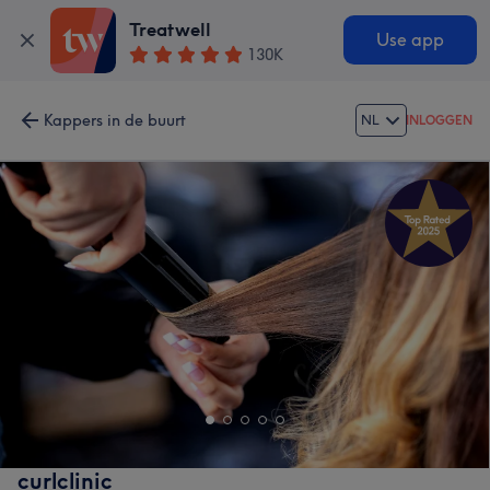
Treatwell
Use app
130K
Kappers in de buurt
NL
INLOGGEN
curlclinic