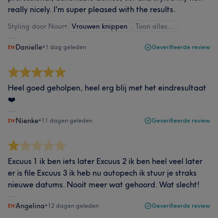
really nicely. I'm super pleased with the results.
Styling door Nour
•
Vrouwen knippen
Toon alles…
Danielle
•
1 dag geleden
Geverifieerde review
Heel goed geholpen, heel erg blij met het eindresultaat
❤️
Nienke
•
11 dagen geleden
Geverifieerde review
Excuus 1 ik ben iets later Excuus 2 ik ben heel veel later
er is file Excuus 3 ik heb nu autopech ik stuur je straks
nieuwe datums. Nooit meer wat gehoord. Wat slecht!
Angelina
•
12 dagen geleden
Geverifieerde review