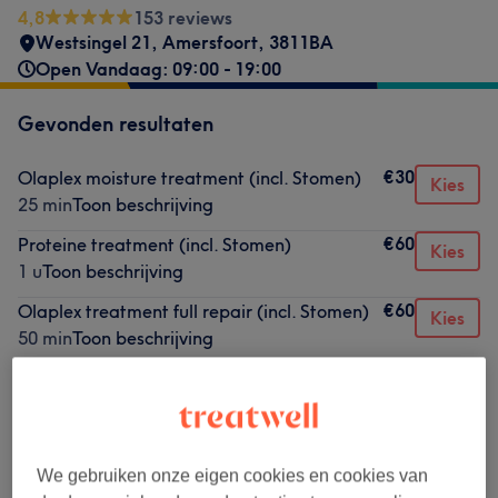
4,8
153 reviews
Westsingel 21
,
Amersfoort
,
3811BA
Open Vandaag: 09:00 - 19:00
Gevonden resultaten
€30
Olaplex moisture treatment (incl. Stomen)
Kies
25 min
Toon beschrijving
€60
Proteine treatment (incl. Stomen)
Kies
1 u
Toon beschrijving
€60
Olaplex treatment full repair (incl. Stomen)
Kies
50 min
Toon beschrijving
Niet wat je zocht?
Alle behandelingen
We gebruiken onze eigen cookies en cookies van