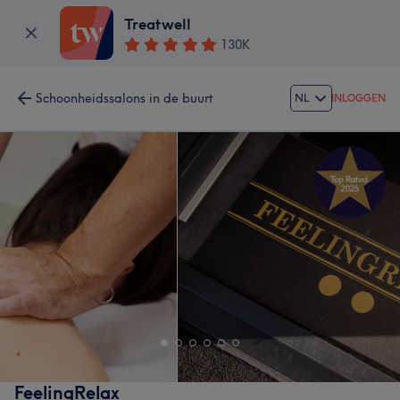
Treatwell
130K
Schoonheidssalons in de buurt
NL
INLOGGEN
FeelingRelax