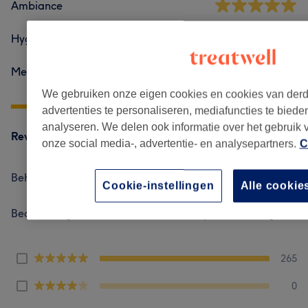
Ambiance
Hygiëne
Medewerkers
We gebruiken onze eigen cookies en cookies van der
advertenties te personaliseren, mediafuncties te biede
analyseren. We delen ook informatie over het gebruik
Reviews filteren
onze social media-, advertentie- en analysepartners.
C
Behandeling
Alle behandelingen
Cookie-instellingen
Alle cookie
Beoordeling
Filter op beoordeling
265
0