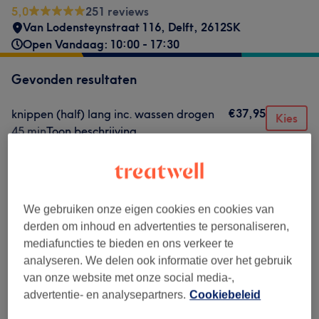
5,0
251 reviews
Van Lodensteynstraat 116
,
Delft
,
2612SK
Open Vandaag: 10:00 - 17:30
Gevonden resultaten
€37,95
knippen (half) lang inc. wassen drogen
Kies
45 min
Toon beschrijving
€32,50
Juuce treatment inc. mask
Kies
30 min
Toon beschrijving
€21
Wassen & Handdrogen
Kies
We gebruiken onze eigen cookies en cookies van
20 min
Toon beschrijving
derden om inhoud en advertenties te personaliseren,
mediafuncties te bieden en ons verkeer te
Niet wat je zocht?
analyseren. We delen ook informatie over het gebruik
Alle behandelingen
van onze website met onze social media-,
advertentie- en analysepartners.
Cookiebeleid