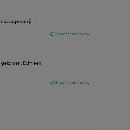
 massage van jill
Geverifieerde review
t gekomen. Echt een
Geverifieerde review