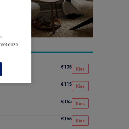
e
 met onze
€135
Kies
€115
Kies
€165
Kies
€165
Kies