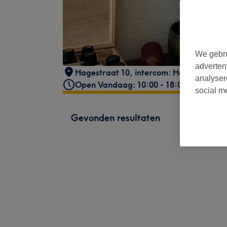
We gebru
adverten
Hagestraat 10, intercom: Het Achtste H
analyser
Open Vandaag: 10:00 - 18:00
social m
Gevonden resultaten