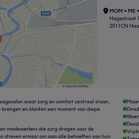
MOM • ME 
Hagestraat 1
2011CN Haa
agesalon waar zorg en comfort centraal staan,
Maa
te brengen en klanten een moment van diepe
Dins
Woen
Dond
 van medewerkers die zorg dragen voor de
Vrijd
k en streven ernaar om aan alle behoeften van hun
Zate