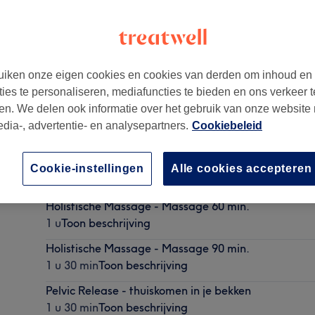
iken onze eigen cookies en cookies van derden om inhoud en
ties te personaliseren, mediafuncties te bieden en ons verkeer t
uis
,
Haarlem
,
2011CN
en. We delen ook informatie over het gebruik van onze website
edia-, advertentie- en analysepartners.
Cookiebeleid
Ontspanningsmassage - Massage 75 min.
Cookie-instellingen
Alle cookies accepteren
1 u 15 min
Toon beschrijving
Holistische Massage - Massage 60 min.
1 u
Toon beschrijving
Holistische Massage - Massage 90 min.
1 u 30 min
Toon beschrijving
Pelvic Release - thuiskomen in je bekken
1 u 30 min
Toon beschrijving