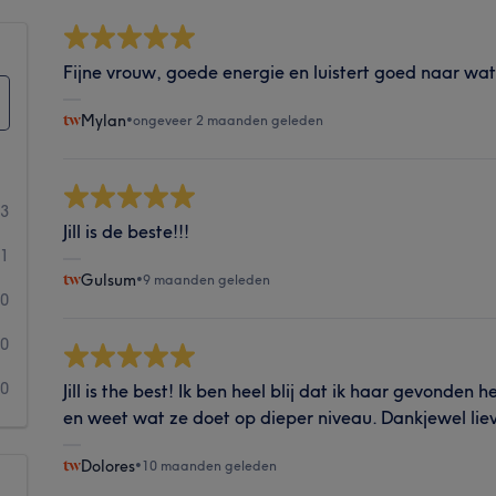
Fijne vrouw, goede energie en luistert goed naar wa
Mylan
•
ongeveer 2 maanden geleden
13
Jill is de beste!!!
1
Gulsum
•
9 maanden geleden
0
0
0
Jill is the best! Ik ben heel blij dat ik haar gevonden h
en weet wat ze doet op dieper niveau. Dankjewel lieve
Dolores
•
10 maanden geleden