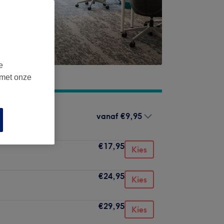
e
 met onze
vanaf
€9,95
€17,95
Kies
€24,95
Kies
€29,95
Kies