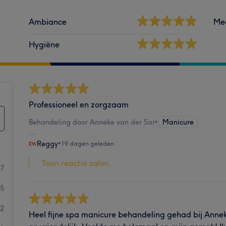
Ambiance
Me
Hygiëne
Professioneel en zorgzaam
Behandeling door Anneke van der Sar
•
Manicure
Reggy
•
19 dagen geleden
Toon reactie salon...
87
55
2
Heel fijne spa manicure behandeling gehad bij Anneke