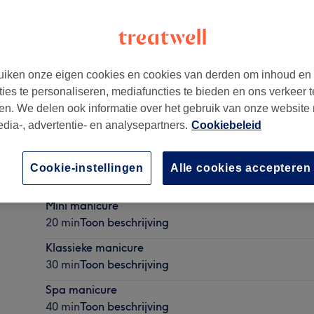
iken onze eigen cookies en cookies van derden om inhoud en
ties te personaliseren, mediafuncties te bieden en ons verkeer t
en. We delen ook informatie over het gebruik van onze website
edia-, advertentie- en analysepartners.
Cookiebeleid
Natural Nail Coaching - IBX Treatment
Cookie-instellingen
Alle cookies accepteren
30 min - 1 u 45 min
Toon beschrijving
Mini manicure
20 min
Toon beschrijving
Klassieke manicure
30 min
Toon beschrijving
Spa manicure
40 min
Toon beschrijving