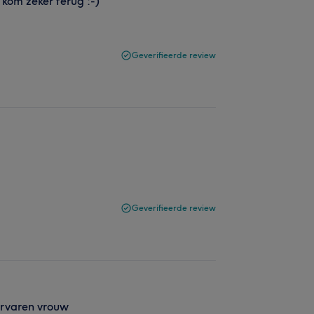
 kom zeker terug :-)
Geverifieerde review
Geverifieerde review
ervaren vrouw