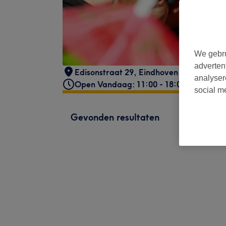
We gebru
adverten
Edisonstraat 29
,
Eindhoven
analyser
Open Vandaag: 11:00 - 18:00
social m
Gevonden resultaten