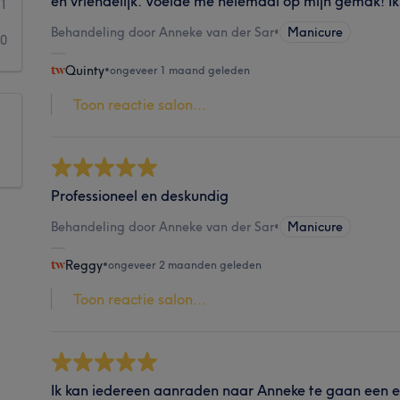
en vriendelijk. Voelde me helemaal op mijn gemak! Ik
1
Behandeling door Anneke van der Sar
•
Manicure
0
Quinty
•
ongeveer 1 maand geleden
Toon reactie salon...
Professioneel en deskundig
Behandeling door Anneke van der Sar
•
Manicure
Reggy
•
ongeveer 2 maanden geleden
Toon reactie salon...
Ik kan iedereen aanraden naar Anneke te gaan een 