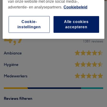
van onze website met onze social media-,
advertentie- en analysepartners.
Cookiebeleid
Reviews
Cookie-
Alle cookies
instellingen
accepteren
4,7
1381 reviews
Ambiance
Hygiëne
Medewerkers
Reviews filteren