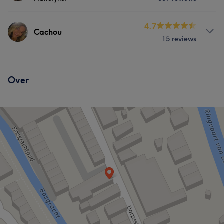
Behandelingen
4.7
Cachou
15 reviews
Haar
Nagels
Gezicht
Behandelingen
Cosmetische Tandheelkunde
Over
Haar
Portfolio