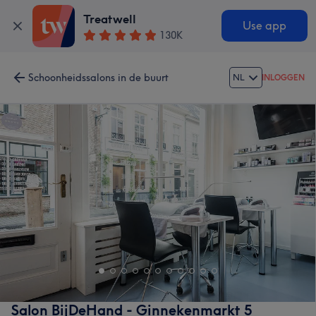
Treatwell
Use app
130K
Schoonheidssalons in de buurt
NL
INLOGGEN
Salon BijDeHand - Ginnekenmarkt 5