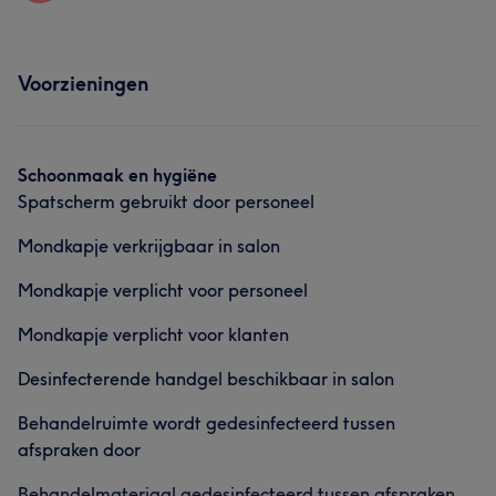
Haar
Nagels
Massage
Gezicht
Behandelingen
Ontharen
Voorzieningen
Haar
Schoonmaak en hygiëne
Spatscherm gebruikt door personeel
Mondkapje verkrijgbaar in salon
Mondkapje verplicht voor personeel
Mondkapje verplicht voor klanten
Desinfecterende handgel beschikbaar in salon
Behandelruimte wordt gedesinfecteerd tussen
afspraken door
Behandelmateriaal gedesinfecteerd tussen afspraken