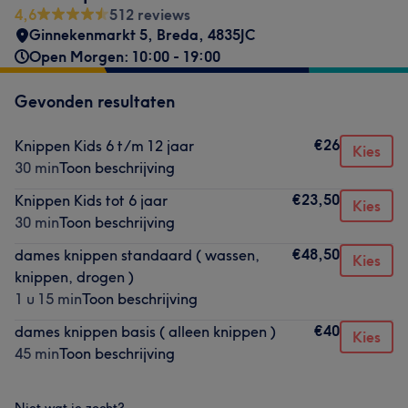
4,6
512 reviews
Ginnekenmarkt 5
,
Breda
,
4835JC
Open Morgen: 10:00 - 19:00
Gevonden resultaten
€26
Knippen Kids 6 t/m 12 jaar
Kies
30 min
Toon beschrijving
€23,50
Knippen Kids tot 6 jaar
Kies
30 min
Toon beschrijving
€48,50
dames knippen standaard ( wassen,
Kies
knippen, drogen )
1 u 15 min
Toon beschrijving
€40
dames knippen basis ( alleen knippen )
Kies
45 min
Toon beschrijving