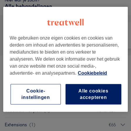
Niet wat je zocht?
Alle behandelingen
We gebruiken onze eigen cookies en cookies van
Alle
Haar
Nagels
derden om inhoud en advertenties te personaliseren,
mediafuncties te bieden en ons verkeer te
analyseren. We delen ook informatie over het gebruik
van onze website met onze social media-,
Hairstyling Kids
(
4
)
vanaf €7,75
advertentie- en analysepartners.
Cookiebeleid
Barber
(
8
)
vanaf €17,50
Cookie-
Alle cookies
Hairstyling DAMES
(
11
)
vanaf €37,50
instellingen
accepteren
Vrouwen - Stylen
(
1
)
vanaf €29
Extensions
(
1
)
€65