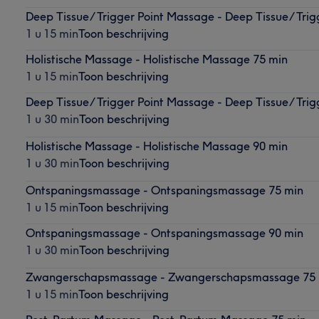
Deep Tissue/ Trigger Point Massage - Deep Tissue/ Tri
1 u 15 min
Toon beschrijving
Holistische Massage - Holistische Massage 75 min
1 u 15 min
Toon beschrijving
Deep Tissue/ Trigger Point Massage - Deep Tissue/ Tri
1 u 30 min
Toon beschrijving
Holistische Massage - Holistische Massage 90 min
1 u 30 min
Toon beschrijving
Ontspaningsmassage - Ontspaningsmassage 75 min
1 u 15 min
Toon beschrijving
Ontspaningsmassage - Ontspaningsmassage 90 min
1 u 30 min
Toon beschrijving
Zwangerschapsmassage - Zwangerschapsmassage 75 
1 u 15 min
Toon beschrijving