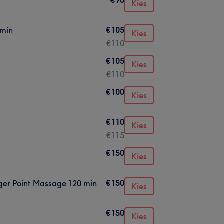
Kies
€105
min
Kies
€110
€105
Kies
€110
€100
Kies
€110
Kies
€115
€150
Kies
€150
gger Point Massage 120 min
Kies
€150
Kies