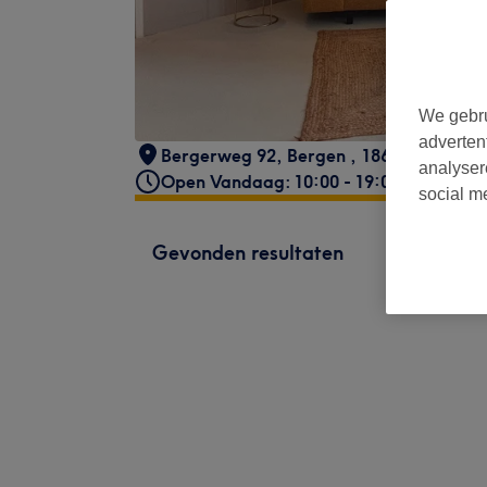
We gebru
adverten
Bergerweg 92
,
Bergen
,
1862PR
analyser
Open Vandaag: 10:00 - 19:00
social m
Gevonden resultaten