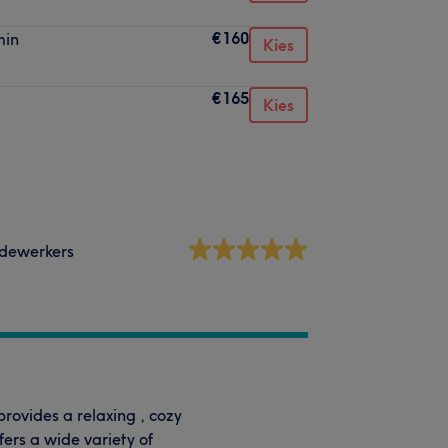
€160
min
Kies
€165
Kies
dewerkers
ovides a relaxing , cozy
fers a wide variety of