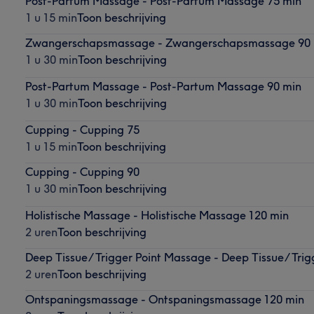
Post-Partum Massage - Post-Partum Massage 75 min
1 u 15 min
Toon beschrijving
Zwangerschapsmassage - Zwangerschapsmassage 90 
1 u 30 min
Toon beschrijving
Post-Partum Massage - Post-Partum Massage 90 min
1 u 30 min
Toon beschrijving
Cupping - Cupping 75
1 u 15 min
Toon beschrijving
Cupping - Cupping 90
1 u 30 min
Toon beschrijving
Holistische Massage - Holistische Massage 120 min
2 uren
Toon beschrijving
Deep Tissue/ Trigger Point Massage - Deep Tissue/ Tri
2 uren
Toon beschrijving
Ontspaningsmassage - Ontspaningsmassage 120 min