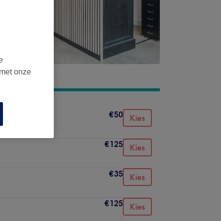
e
 met onze
€50
Kies
€125
Kies
€35
Kies
€125
Kies