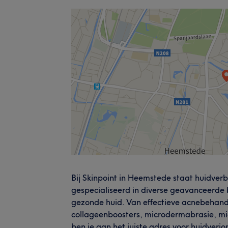
Bij Skinpoint in Heemstede staat huidverb
gespecialiseerd in diverse geavanceerde 
gezonde huid. Van effectieve acnebehand
collageenboosters, microdermabrasie, mi
ben je aan het juiste adres voor huidverjo