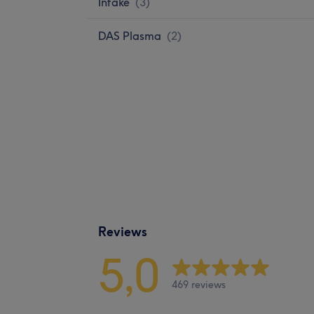
Intake
(
3
)
DAS Plasma
(
2
)
Reviews
5,0
469 reviews