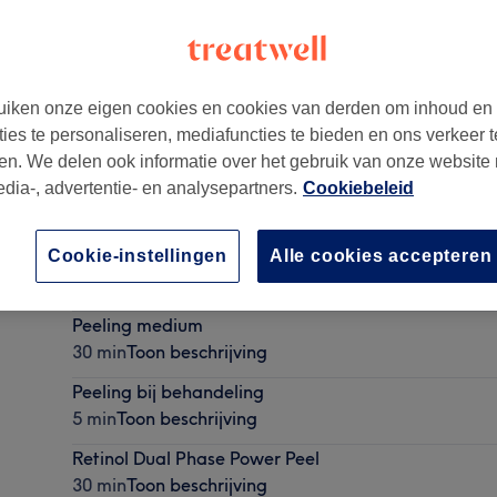
iken onze eigen cookies en cookies van derden om inhoud en
ties te personaliseren, mediafuncties te bieden en ons verkeer t
02CB
en. We delen ook informatie over het gebruik van onze website
edia-, advertentie- en analysepartners.
Cookiebeleid
Cookie-instellingen
Alle cookies accepteren
Retinol Dual Phase Power Peel bij behandeling
5 min
Toon beschrijving
Peeling medium
30 min
Toon beschrijving
Peeling bij behandeling
5 min
Toon beschrijving
Retinol Dual Phase Power Peel
30 min
Toon beschrijving