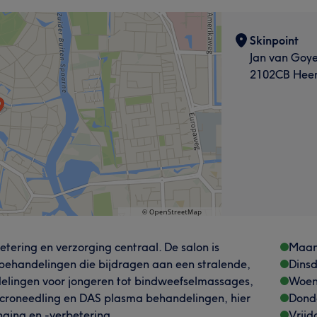
Skinpoint
Jan van Goye
2102CB Hee
etering en verzorging centraal. De salon is
Maa
behandelingen die bijdragen aan een stralende,
Dins
elingen voor jongeren tot bindweefselmassages,
Woen
croneedling en DAS plasma behandelingen, hier
Dond
nging en -verbetering.
Vrijd