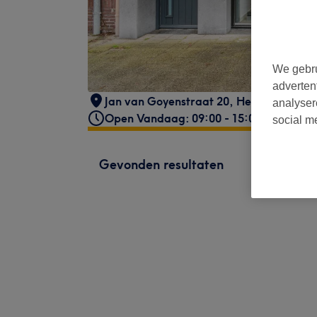
We gebru
adverten
Jan van Goyenstraat 20
,
Heemstede
,
21
analyser
Open Vandaag: 09:00 - 15:00
social m
Gevonden resultaten