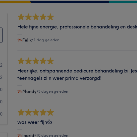
Hele fijne energie, professionele behandeling en de
Felix
•
1 dag geleden
62
Heerlijke, ontspannende pedicure behandeling bij Jes
2
teennagels zijn weer prima verzorgd!
0
Mandy
•
3 dagen geleden
0
0
was weer fijn👍
Ingrid
•
10 dagen geleden