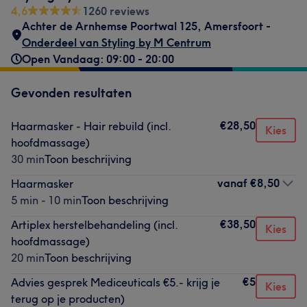
4,6
1260 reviews
Achter de Arnhemse Poortwal 125
,
Amersfoort -
Onderdeel van Styling by M Centrum
Open Vandaag: 09:00 - 20:00
Gevonden resultaten
€28,50
Haarmasker - Hair rebuild (incl.
Kies
hoofdmassage)
30 min
Toon beschrijving
vanaf
€8,50
Haarmasker
5 min - 10 min
Toon beschrijving
€38,50
Artiplex herstelbehandeling (incl.
Kies
hoofdmassage)
20 min
Toon beschrijving
€5
Advies gesprek Mediceuticals €5.- krijg je
Kies
terug op je producten)