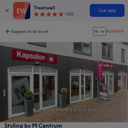
Treatwell
Use app
130K
Kappers in de buurt
NL
INLOGGEN
Styling by M Centrum