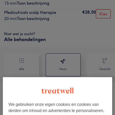
15 min
Toon beschrijving
€28,50
Medicuticals scalp therapie
Kies
20 min
Toon beschrijving
Niet wat je zocht?
Alle behandelingen
Alle
Haar
Gezicht
Keratine Behandeling
(
1
)
vanaf €225
We gebruiken onze eigen cookies en cookies van
Extensions Indian Gold
(
1
)
€15
derden om inhoud en advertenties te personaliseren,