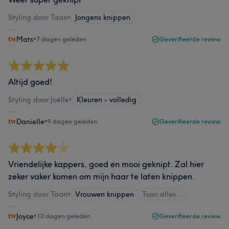
Styling door Taan
•
Jongens knippen
Mats
•
7 dagen geleden
Geverifieerde review
Altijd goed!
Styling door Joëlle
•
Kleuren - volledig
Danielle
•
9 dagen geleden
Geverifieerde review
Vriendelijke kappers, goed en mooi geknipt. Zal hier
zeker vaker komen om mijn haar te laten knippen.
Styling door Taan
•
Vrouwen knippen
Toon alles…
Joyce
•
10 dagen geleden
Geverifieerde review