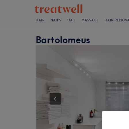
HAIR
NAILS
FACE
MASSAGE
HAIR REMOV
Bartolomeus