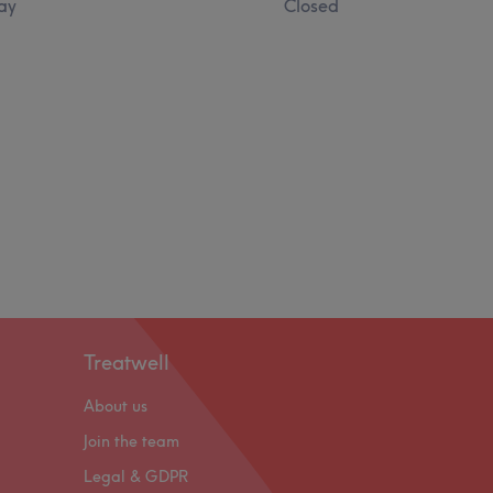
ay
Closed
Treatwell
About us
Join the team
Legal & GDPR