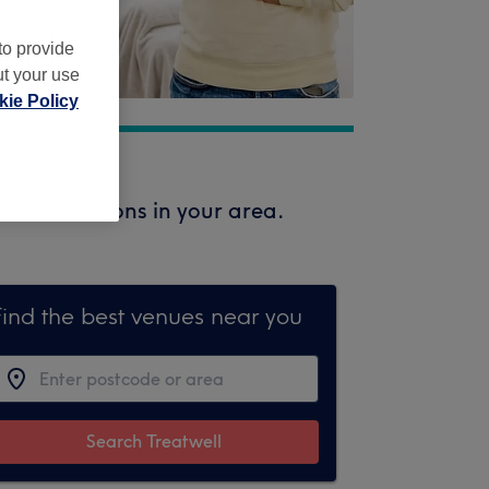
to provide
ut your use
ie Policy
vailable salons in your area.
Find the best venues near you
Search Treatwell