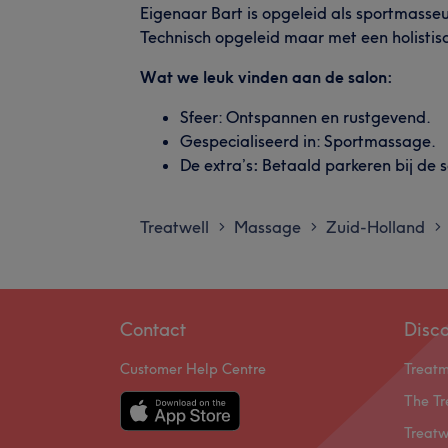
Eigenaar Bart is opgeleid als sportmasseu
Technisch opgeleid maar met een holistis
Wat we leuk vinden aan de salon:
Sfeer: Ontspannen en rustgevend.
Gespecialiseerd in: Sportmassage.
De extra’s
:
Betaald parkeren bij de s
Treatwell
Massage
Zuid-Holland
>
>
>
Contact
Disc
Customer Help Centre
Treat
The Tr
Treatw