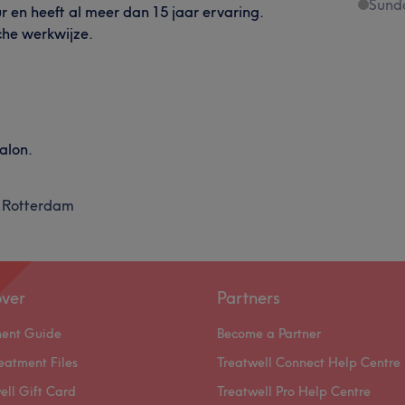
Sund
r en heeft al meer dan 15 jaar ervaring.
che werkwijze.
alon.
Rotterdam
over
Partners
ment Guide
Become a Partner
eatment Files
Treatwell Connect Help Centre
ell Gift Card
Treatwell Pro Help Centre