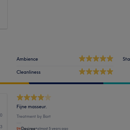
Ambience
Sta
Cleanliness
Fijne masseur.
20
Treatment by Bart
3
Desiree
•
almost 5 years ago