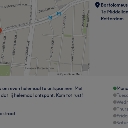
Bartolomeus
1e Middella
Rotterdam
ek om even helemaal te ontspannen. Met
Mond
at jij helemaal ontspant. Kom tot rust!
Tues
Wedn
Thur
ndstraat.
Frida
Satu