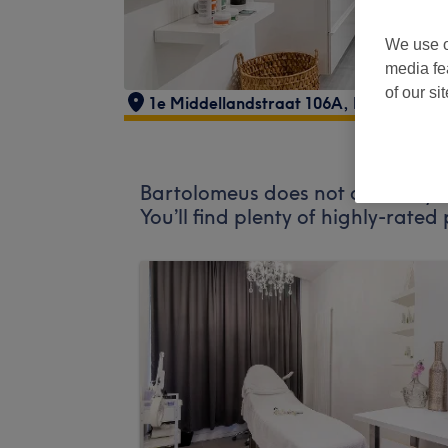
We use o
media fe
of our si
1e Middellandstraat 106A
,
Rotterdam
Bartolomeus does not currently a
You’ll find plenty of highly-rate