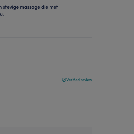
Een stevige massage die met
u.
Verified review