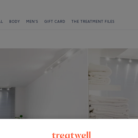
AL
BODY
MEN'S
GIFT CARD
THE TREATMENT FILES