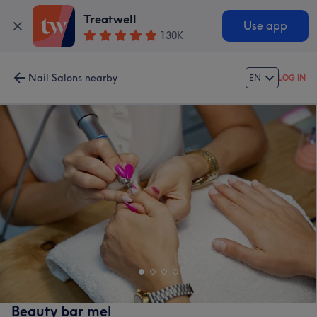
Treatwell
Use app
130K
Nail Salons nearby
EN
LOG IN
Beauty bar mel