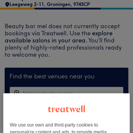
Leegeweg 2-11
,
Groningen
,
9745CP
Beauty bar mel does not currently accept
bookings via Treatwell. Use the
explore
available salons in your area.
You’ll find
plenty of highly-rated professionals ready
to welcome you.
Find the best venues near you
Search Treatwell
We use our own and third-party cookies to
personalize content and ads, to provide media