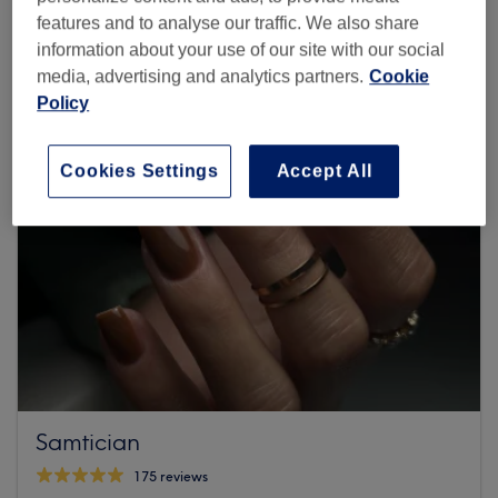
Browse more venues
features and to analyse our traffic. We also share
information about your use of our site with our social
media, advertising and analytics partners.
Cookie
Policy
Cookies Settings
Accept All
Samtician
175 reviews