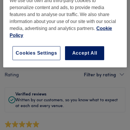
Cleanliness
We use our own and third-party cookies to
personalize content and ads, to provide media
Staff
features and to analyse our traffic. We also share
information about your use of our site with our social
media, advertising and analytics partners.
Cookie
Policy
Filter reviews
Cookies Settings
Accept All
Treatment
All treatments
Rating
Filter by rating
Verified reviews
Written by our customers, so you know what to expect
at each and every venue.