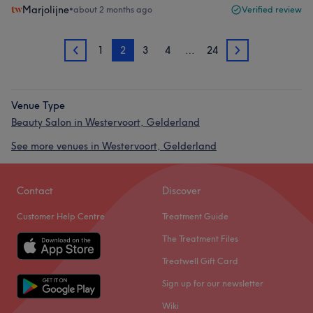
Marjolijne
•
about 2 months ago
Verified review
1
2
3
4
…
24
1
3
Venue Type
Beauty Salon in Westervoort, Gelderland
See more venues in Westervoort, Gelderland
Contact
Discover
Customer Help Centre
Treatment Guide
The Treatment Files
Treatwell Gift Card
Sign up for our newsletter
Wiki