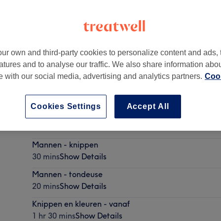
ur own and third-party cookies to personalize content and ads, 
atures and to analyse our traffic. We also share information abo
XP
te with our social media, advertising and analytics partners.
Cook
Cookies Settings
Accept All
Vrouwen - wassen, knippen en drogen
30 mins - 40 mins
Show Details
Mannen - knippen
30 mins
Show Details
Mannen - tondeuse
20 mins
Show Details
Knippen en kleuren - vanaf
1 hr 30 mins
Show Details