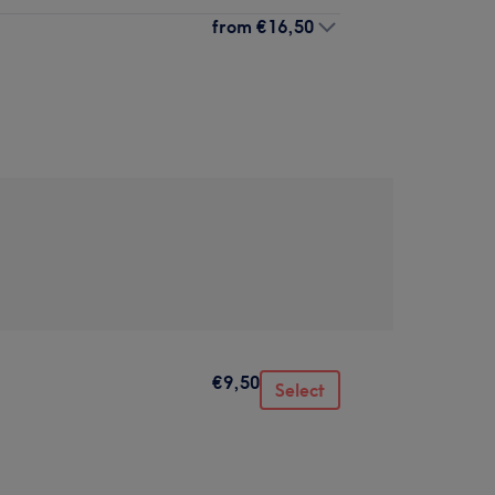
from
€16,50
€9,50
Select