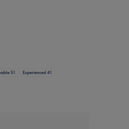
eable
51
Experienced
41