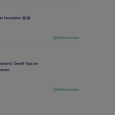
eer tevreden 😀😀
Verified review
isterd. Geeft tips en
meren
Verified review