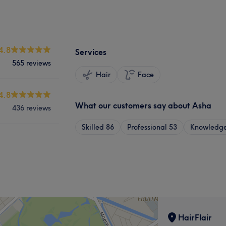
4.8
Services
565 reviews
Hair
Face
4.8
What our customers say about Asha
436 reviews
Skilled
86
Professional
53
Knowledg
HairFlair