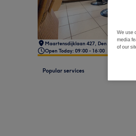
We use o
media fe
Maartensdijklaan 427
,
Den Haag
,
2541
of our si
Open Today: 09:00 - 16:00
Popular services