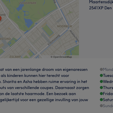
Maartensdij
2541XP Den
ltaat van een jarenlange droom van eigenaressen
Mond
ls kinderen kunnen hier terecht voor
Tues
n. Sharita en Asha hebben ruime ervaring in het
Wedn
outs van verschillende coupes. Daarnaast zorgen
Thur
n van de laatste haarmode. Een bezoek aan
Frida
elijkertijd voor een gezellige invulling van jouw
Satu
Sund