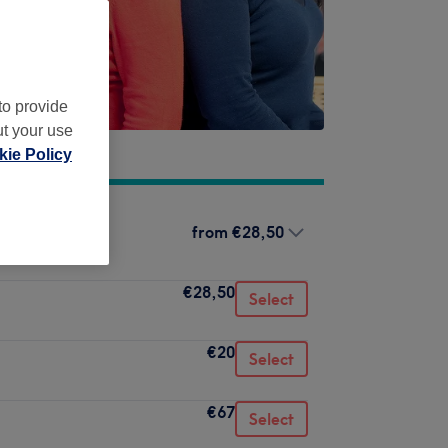
to provide
ut your use
ie Policy
from
€28,50
€28,50
Select
€20
Select
€67
Select