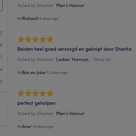
Styled by Sharita
•
Men's Haircut
Richard
•
2 days ago
82
78
Beiden heel goed verzorgd en geknipt door Sharita.
17
Styled by Sharita
•
Ladies' Haircuts
Show all…
4
Bon en Joke
•
12 days ago
5
perfect geholpen
Styled by Sharita
•
Men's Haircut
Arie
•
14 days ago