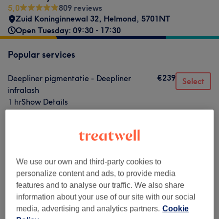
5,0
809 reviews
Zuid Koninginnewal 32
,
Helmond
,
5701NT
Open Tuesday: 09:30 - 17:30
Popular services
€239
Deepliner pigmentatie - Deepliner
Select
infralash
1 hr
Show Details
Browse services
We use our own and third-party cookies to
Ogen & Blik
(
1
)
€239
personalize content and ads, to provide media
features and to analyse our traffic. We also share
information about your use of our site with our social
Venue reviews
media, advertising and analytics partners.
Cookie