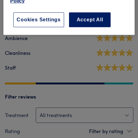
Policy
5,0
Cookies Settings
Accept All
809 reviews
Ambience
Cleanliness
Staff
Filter reviews
Treatment
All treatments
Rating
Filter by rating