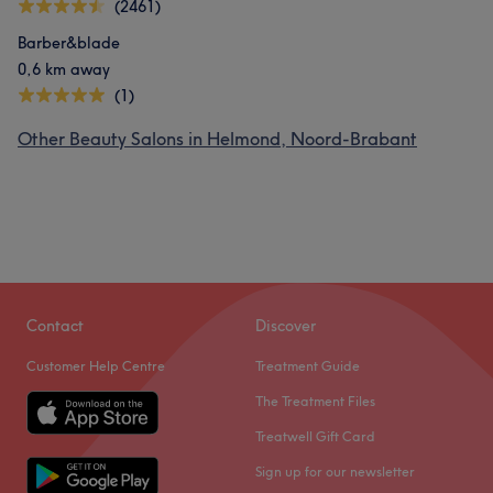
(2461)
Barber&blade
0,6 km away
(1)
Other Beauty Salons in Helmond, Noord-Brabant
Contact
Discover
Customer Help Centre
Treatment Guide
The Treatment Files
Treatwell Gift Card
Sign up for our newsletter