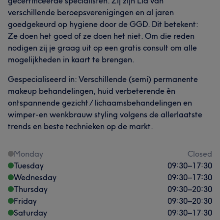
gecertificeerde specialisten. Zij zijn Lid van
verschillende beroepsverenigingen en al jaren
goedgekeurd op hygiene door de GGD. Dit betekent:
Ze doen het goed of ze doen het niet. Om die reden
nodigen zij je graag uit op een gratis consult om alle
mogelijkheden in kaart te brengen.
Gespecialiseerd in: Verschillende (semi) permanente
makeup behandelingen, huid verbeterende èn
ontspannende gezicht / lichaamsbehandelingen en
wimper-en wenkbrauw styling volgens de allerlaatste
trends en beste technieken op de markt.
Monday
Closed
Tuesday
09:30
–
17:30
Wednesday
09:30
–
17:30
Thursday
09:30
–
20:30
Friday
09:30
–
20:30
Saturday
09:30
–
17:30