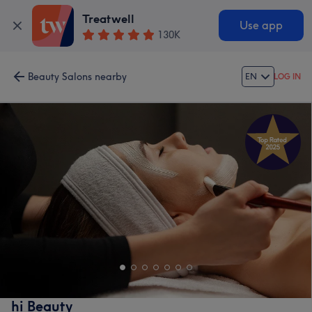
Treatwell
Use app
130K
Beauty Salons nearby
EN
LOG IN
hi Beauty