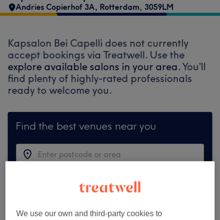
Andries Copierhof 3A
,
Rotterdam
,
3059LM
Kapsalon Bei Capelli does not currently
accept bookings via Treatwell. Use the
explore available salons in your area.
You’ll
find plenty of highly-rated professionals
ready to welcome you.
Find the best venues near you
Search Treatwell
We use our own and third-party cookies to