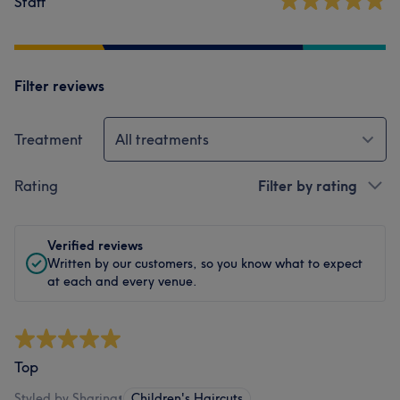
Staff
Filter reviews
Treatment
All treatments
Rating
Filter by rating
Verified reviews
Written by our customers, so you know what to expect
at each and every venue.
Top
Styled by Sharina
•
Children's Haircuts