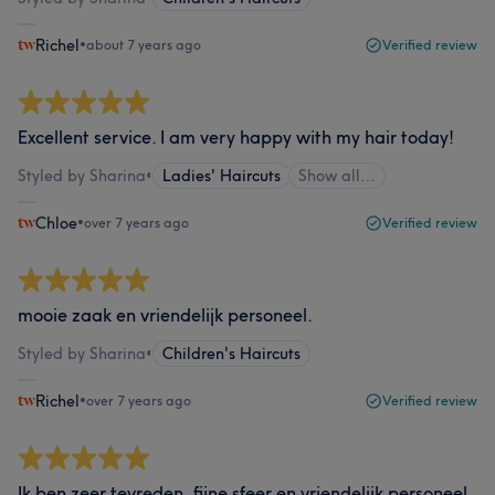
Richel
•
about 7 years ago
Verified review
Excellent service. I am very happy with my hair today!
Styled by Sharina
•
Ladies' Haircuts
Show all…
Chloe
•
over 7 years ago
Verified review
mooie zaak en vriendelijk personeel.
Styled by Sharina
•
Children's Haircuts
Richel
•
over 7 years ago
Verified review
Ik ben zeer tevreden, fijne sfeer en vriendelijk personeel