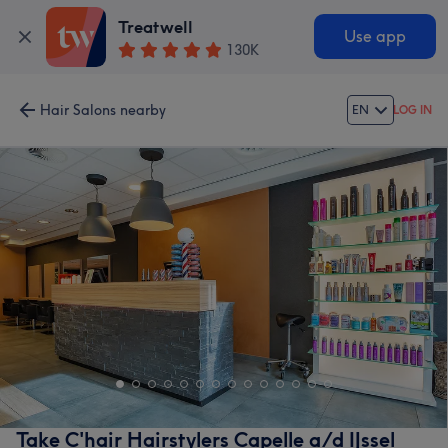
Treatwell
Use app
130K
Hair Salons nearby
EN
LOG IN
Take C'hair Hairstylers Capelle a/d IJssel