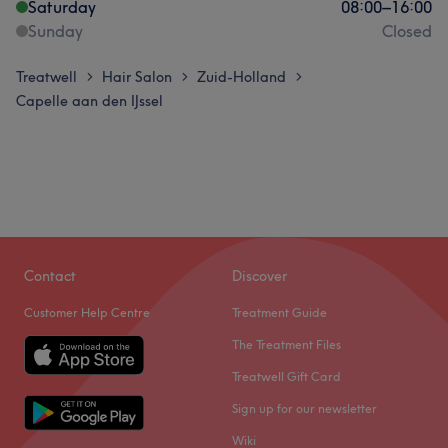
Saturday
08:00
–
16:00
Sunday
Closed
Treatwell
Hair Salon
Zuid-Holland
>
>
>
Capelle aan den IJssel
Contact
Discover
Customer Help Centre
Treatment Guide
The Treatment Files
Treatwell Gift Card
Sign up for our newsletter
Wiki