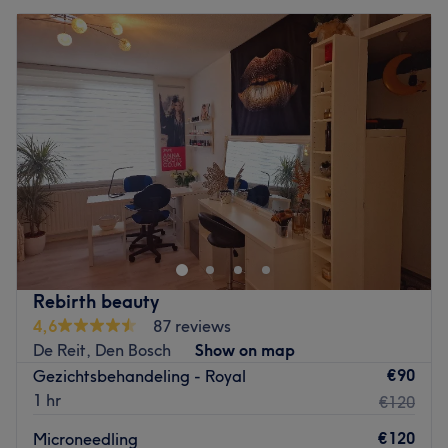
Rebirth beauty
4,6
87 reviews
De Reit, Den Bosch
Show on map
€90
Gezichtsbehandeling - Royal
1 hr
€120
€120
Microneedling