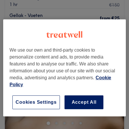
1 hr
€150
Gellak - Voeten
from
€25
1 hr
Quick view venue details
Monday
11:00
–
22:00
We use our own and third-party cookies to
Tuesday
08:00
–
22:00
personalize content and ads, to provide media
Wednesday
08:00
–
22:00
features and to analyse our traffic. We also share
Thursday
08:00
–
23:00
information about your use of our site with our social
Friday
07:00
–
22:00
media, advertising and analytics partners.
Cookie
Saturday
10:00
–
19:00
Policy
Sunday
Closed
Rebirth Beauty is een fijne salon gevestigd in Den Bosch.
Cookies Settings
Accept All
Deze salon biedt een breed scala aan diensten aan en is
bekend om zijn klantvriendelijke benadering.
Dichtstbijzijnde openbaar vervoer: