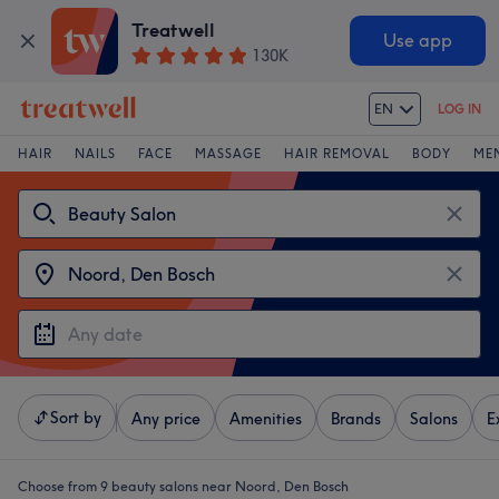
Treatwell
Use app
130K
EN
LOG IN
HAIR
NAILS
FACE
MASSAGE
HAIR REMOVAL
BODY
ME
Sort by
Any price
Amenities
Brands
Salons
E
Choose from 9
beauty salons near Noord, Den Bosch