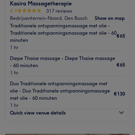
De salon is gelegen bij de halte 's-Hertogenbosch, Vierde
Kasira Massagetherapie
Reit.
4,9
317 reviews
Bedrijventerrein-Noord, Den Bosch
Show on map
Het team:
Traditionele ontspanningsmassage met olie -
Rebirth Beauty heeft een klein team van toegewijde
Traditionele ontspanningsmassage met olie - 60
medewerkers die zorg dragen voor hun klanten. Ze zetten
€65
minuten
hun expertise in om het beste resultaat te bereiken en
1 hr
streven ernaar om elke klant zich speciaal en verzorgd te
laten voelen.
Diepe Thaise massage - Diepe Thaise massage
€65
- 60 minuten
Wat we leuk vinden aan de salon:
1 hr
Sfeer: vriendelijk & ontspannen
Gespecialiseerd in: schoonheidsbehandelingen
Duo Traditionele ontspanningsmassage met
Gebruikte merken en producten: Clarins, Estée Lauder,
olie - Duo Traditionele ontspanningsmassage
€130
Dior, Sothys, Sisley & Karmameju
met olie - 60 minuten
Go to venue
1 hr
Quick view venue details
Monday
10:00
–
20:00