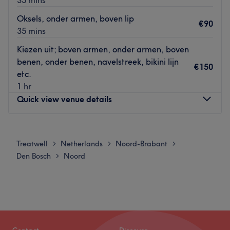
Oksels, onder armen, boven lip
€90
35 mins
Kiezen uit; boven armen, onder armen, boven
benen, onder benen, navelstreek, bikini lijn
€150
etc.
1 hr
Quick view venue details
Monday
09:00
–
19:00
Tuesday
09:00
–
19:00
Treatwell
Netherlands
Noord-Brabant
>
>
>
Wednesday
09:00
–
19:00
Den Bosch
Noord
>
Thursday
09:00
–
19:00
Friday
12:00
–
19:00
Saturday
09:00
–
19:00
Sunday
12:00
–
19:00
Soft skin kliniek is gespecialiseerd in hoogwaardige en