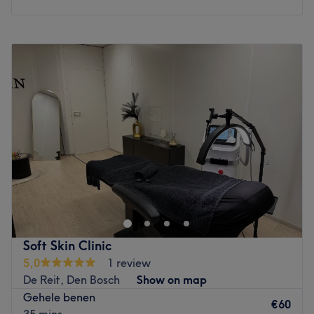
Monday
09:00
–
17:00
Tuesday
Closed
Wednesday
19:30
–
22:00
Thursday
09:00
–
17:00
Friday
Closed
Saturday
Closed
Sunday
Closed
Nagelstudio By Britt is gelegen net buiten het centrum
van Den Bosch. Ondanks de ongebruikelijke locatie op
het industrieterrein is het een salon met een fijne sfeer
met altijd een vertrouwd gezicht. Ik denk graag met mijn
klanten mee.
Soft Skin Clinic
Go to venue
5,0
1 review
De Reit, Den Bosch
Show on map
Gehele benen
€60
35 mins