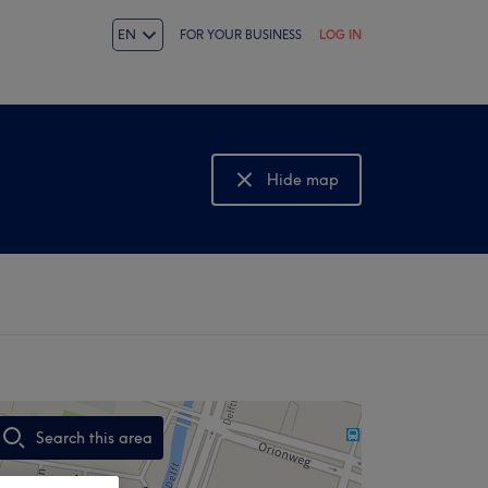
EN
FOR YOUR BUSINESS
LOG IN
Hide map
Show map
Search this area
,