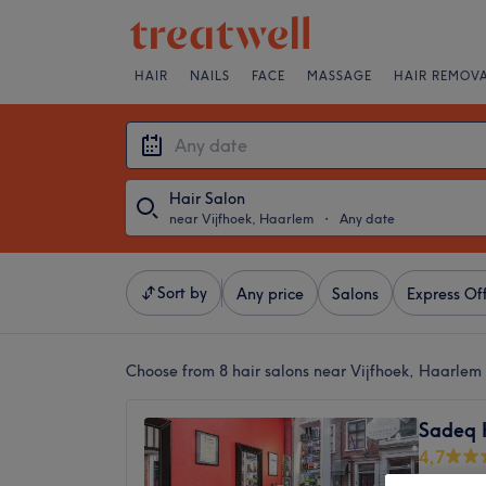
HAIR
NAILS
FACE
MASSAGE
HAIR REMOV
Hair Salon
near Vijfhoek, Haarlem
・
Any date
Sort by
Any price
Salons
Express Of
Choose from 8
hair salons near Vijfhoek, Haarlem
Sadeq 
4,7
Haarle