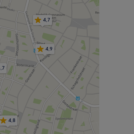
4,7
4,9
,7
4,8