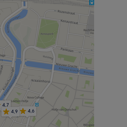
4,7
4,6
4,9