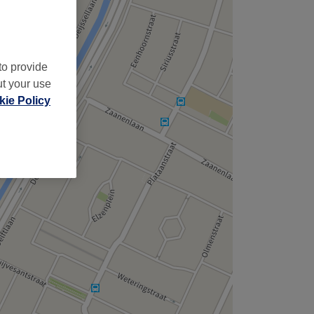
to provide
ut your use
ie Policy