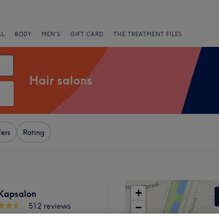
AL
BODY
MEN'S
GIFT CARD
THE TREATMENT FILES
Hair salons
fers
Rating
+
Kapsalon
512 reviews
−
m