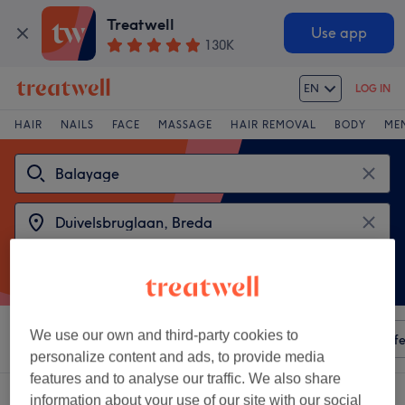
Treatwell
Use app
130K
EN
LOG IN
HAIR
NAILS
FACE
MASSAGE
HAIR REMOVAL
BODY
ME
We use our own and third-party cookies to
Sort by
Any price
Amenities
Salons
Express Offe
personalize content and ads, to provide media
features and to analyse our traffic. We also share
2 venues offering:
balayage near Duivelsbruglaan, Breda
information about your use of our site with our social