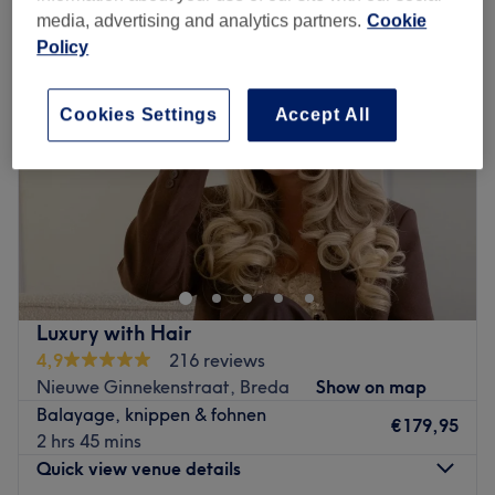
media, advertising and analytics partners.
Cookie
Policy
Cookies Settings
Accept All
Luxury with Hair
4,9
216 reviews
Nieuwe Ginnekenstraat, Breda
Show on map
Balayage, knippen & fohnen
€179,95
2 hrs 45 mins
Quick view venue details