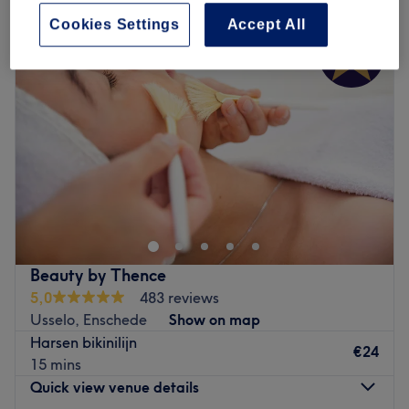
Cookies Settings
Accept All
Beauty by Thence
5,0
483 reviews
Usselo, Enschede
Show on map
Harsen bikinilijn
€24
15 mins
Quick view venue details