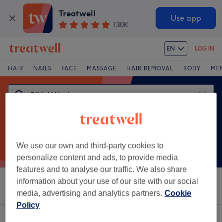
Treatwell
Use app
130K
EN
LOG IN
HAIR
NAILS
FACE
MASSAGE
HAIR REMOVAL
BODY
ME
We use our own and third-party cookies to
personalize content and ads, to provide media
features and to analyse our traffic. We also share
information about your use of our site with our social
Sort by
Salons
Express Offers
Rating
media, advertising and analytics partners.
Cookie
Policy
One venue offering:
bikini waxing in Usselo, Enschede