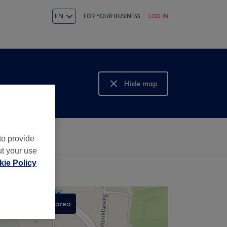
EN
FOR YOUR BUSINESS
LOG IN
Hide map
Show map
to provide
ut your use
ie Policy
Search this area
,