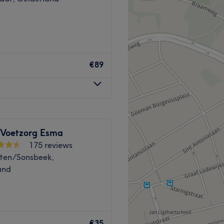
€89
 Voetzorg Esma
175 reviews
rten/Sonsbeek,
and
erde beauty- en
ie en resultaatgericht
€35