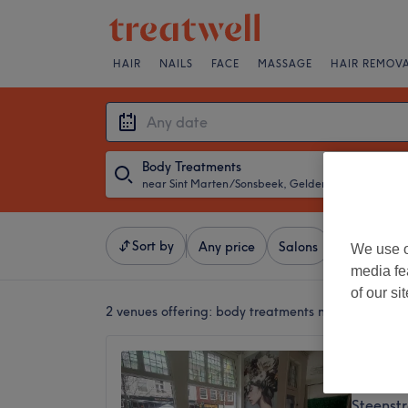
HAIR
NAILS
FACE
MASSAGE
HAIR REMOV
Body Treatments
near Sint Marten/Sonsbeek, Gelderland
・
Any da
Sort by
Any price
Salons
Express Of
We use o
media fe
of our si
2 venues offering:
body treatments near Sint Mar
La Bell
5,0
Steenst