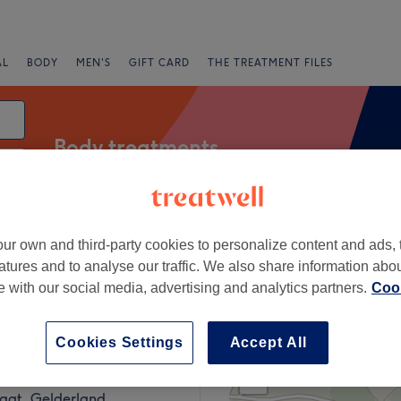
AL
BODY
MEN'S
GIFT CARD
THE TREATMENT FILES
Body treatments
te
fers
Rating
ur own and third-party cookies to personalize content and ads, 
atures and to analyse our traffic. We also share information abo
te with our social media, advertising and analytics partners.
Cook
ten/Sonsbeek, Gelderland
Cookies Settings
Accept All
+
e Skin
3 reviews
−
raat, Gelderland