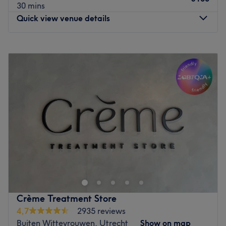
30 mins
Quick view venue details
Monday
Closed
Tuesday
10:00
–
18:00
Wednesday
10:00
–
18:00
Thursday
16:00
–
21:00
Friday
10:00
–
18:00
Saturday
10:00
–
17:00
Sunday
Closed
Niala’s Beauty Center is een toonaangevende salon
gespecialiseerd in gezichtsbehandelingen,
laserontharing, wimperlift en wenkbrauwlift. Met een
combinatie van geavanceerde technieken en
hoogwaardige producten zorgt de salon voor stralende
Crème Treatment Store
huid, gladde resultaten en perfect gevormde wimpers en
4,7
2935 reviews
wenkbrauwen. Bij Niala’s Beauty Center staat
Buiten Wittevrouwen, Utrecht
Show on map