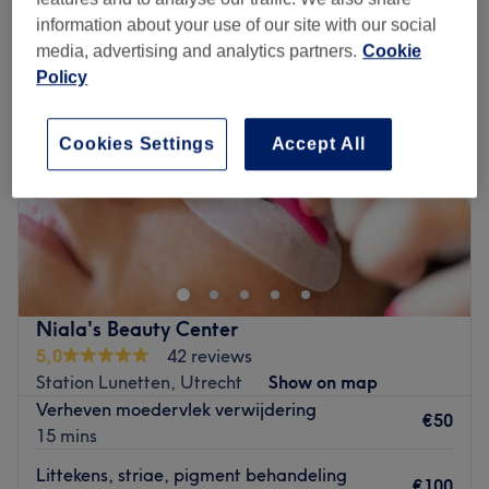
information about your use of our site with our social
media, advertising and analytics partners.
Cookie
Policy
Cookies Settings
Accept All
Niala's Beauty Center
5,0
42 reviews
Station Lunetten, Utrecht
Show on map
Verheven moedervlek verwijdering
€50
15 mins
Littekens, striae, pigment behandeling
€100