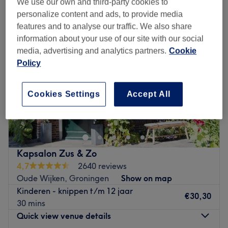
We use our own and third-party cookies to
personalize content and ads, to provide media
features and to analyse our traffic. We also share
information about your use of our site with our social
media, advertising and analytics partners.
Cookie
Policy
Cookies Settings
Accept All
Kapsalon Zus & Zo
4,7
2640 reviews
Oude Wijken, Groningen
Show on map
Kinderen - knippen t/m 12 jaar
€30,30
30 mins
Quick view venue details