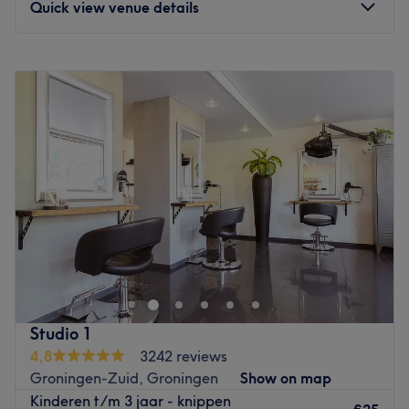
Quick view venue details
Monday
Closed
Tuesday
10:00
–
18:00
Wednesday
09:30
–
17:00
Thursday
09:30
–
18:00
Friday
09:30
–
18:00
Saturday
10:00
–
16:00
Sunday
Closed
De Hair stylistes bij SOAP staan bekend om hun
specialisme in haarkleuringen en het zetten van honderd
procent human hair extensions. De stylistes zijn op de
hoogte van de laatste trends op het gebied van
haarmodellen, haarkleuringen en kniptechnieken.
Studio 1
Go to venue
4,8
3242 reviews
Groningen-Zuid, Groningen
Show on map
Kinderen t/m 3 jaar - knippen