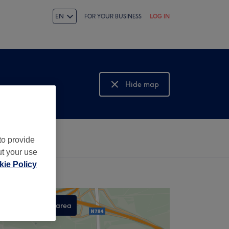
EN
FOR YOUR BUSINESS
LOG IN
Hide map
Show map
to provide
ut your use
ie Policy
Search this area
,