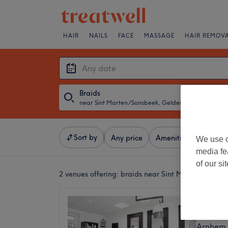
HAIR
NAILS
FACE
MASSAGE
HAIR REMOV
Braids
near Sint Marten/Sonsbeek, Gelderland
・
Any da
Sort by
Any price
Amenities
Brands
We use o
media fe
of our si
2 venues offering:
braids near Sint Marten/Sonsb
Kapsal
4,7
Arnhem,