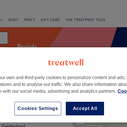
AL
BODY
MEN'S
GIFT CARD
THE TREATMENT FILES
Braids
te
Salons
Express Offers
Rating
ur own and third-party cookies to personalize content and ads, 
atures and to analyse our traffic. We also share information abo
te with our social media, advertising and analytics partners.
Cook
eek, Gelderland
Cookies Settings
Accept All
+
on Medi
480 reviews
−
 Gelderland