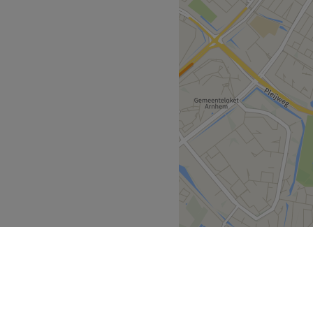
 Boek een afspraak en laat
Go to venue