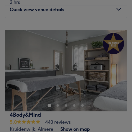
2 hrs
en streven ernaar om aan alle behoeften van hun klanten
Quick view venue details
te voldoen.
Wat we leuk vinden aan de salon:
Monday
Closed
Sfeer: vriendelijk & verzorgd
Tuesday
10:00
–
17:15
Gespecialiseerd in: massage en Chinese geneeskunde 黄
Wednesday
10:00
–
17:15
道益
Thursday
Closed
Gebruikte merken en producten: gedroogd moxakruid
Friday
10:00
–
17:15
Klanten hebben de keuze om te kiezen welke essentiële
Saturday
Closed
olie ze voor hun massage willen gebruiken, alle opties
Sunday
Closed
zijn zonder extra kosten
Go to venue
Soul&Massage Women's Paradise (ONLY FOR Women) in
Almere is de plek om even helemaal te ontspannen. Met
verschillende massages wordt ervoor gezorgd dat jij
helemaal ontspant. Door de combinatie van kennis,
ervaring en de juiste producten bereikt eigenaresse
4Body&Mind
Anastasiia fantastische resultaten. Welke behandeling je
5,0
440 reviews
ook kiest, je verlaat tevreden de salon.
Kruidenwijk, Almere
Show on map