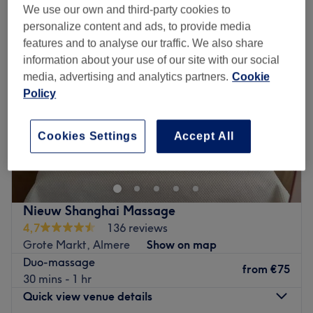
We use our own and third-party cookies to
personalize content and ads, to provide media
features and to analyse our traffic. We also share
information about your use of our site with our social
media, advertising and analytics partners.
Cookie
Policy
Cookies Settings
Accept All
Nieuw Shanghai Massage
4,7
136 reviews
Grote Markt, Almere
Show on map
Duo-massage
from
€75
30 mins - 1 hr
Quick view venue details