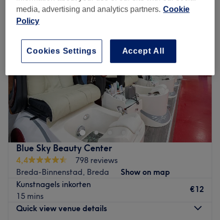
media, advertising and analytics partners.
Cookie
Policy
Cookies Settings
Accept All
Blue Sky Beauty Center
4,4
798 reviews
Breda-Binnenstad, Breda
Show on map
Kunstnagels inkorten
€12
15 mins
Quick view venue details