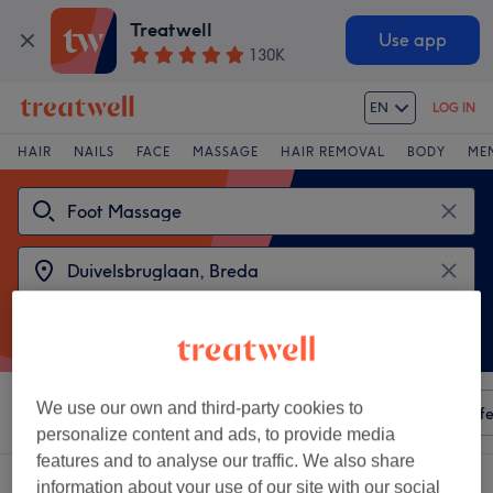
Treatwell
Use app
130K
EN
LOG IN
HAIR
NAILS
FACE
MASSAGE
HAIR REMOVAL
BODY
ME
We use our own and third-party cookies to
Sort by
Any price
Amenities
Salons
Express Offe
personalize content and ads, to provide media
features and to analyse our traffic. We also share
2 venues offering:
foot massage near Duivelsbruglaan, Breda
information about your use of our site with our social