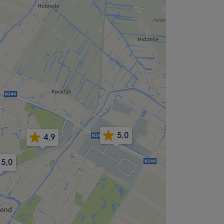
5,0
4,9
5,0