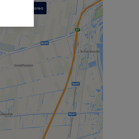
Search this area
,