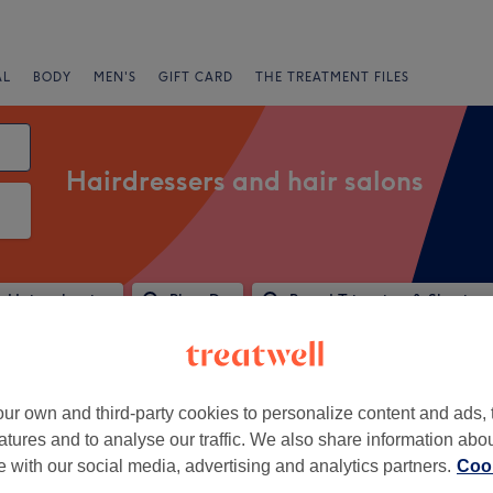
AL
BODY
MEN'S
GIFT CARD
THE TREATMENT FILES
Hairdressers and hair salons
Hair colouring
Blow Dry
Beard Trimming & Shaving
Salons
Express Offers
Rating
ur own and third-party cookies to personalize content and ads, 
atures and to analyse our traffic. We also share information abo
ear Purmerend, Noord-Holland
te with our social media, advertising and analytics partners.
Cook