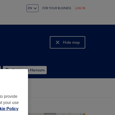
EN
FOR YOUR BUSINESS
LOG IN
Hide map
Show map
Children's Haircuts
to provide
ut your use
ie Policy