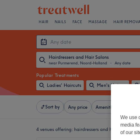
HAIR
NAILS
FACE
MASSAGE
HAIR REMOV
Hairdressers and Hair Salons
near Purmerend, Noord-Holland
・
Any date
Popular Treatments
Ladies' Haircuts
Men's Haircut
Sort by
Any price
Amenities
Brands
We use o
media fe
4 venues offering:
hairdressers and hair salons n
of our si