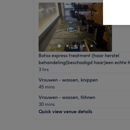
Merlien
4,7
Purmere
Botox express treatment (haar herstel
behandeling(beschadigd haar)een echte h
3 hrs
Vrouwen - wassen, knippen
45 mins
Vrouwen - wassen, föhnen
30 mins
Quick view venue details
Monday
Closed