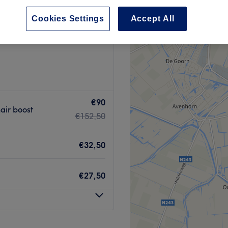
+
 Hair & Weave Stylist
Cookies Settings
Accept All
274 reviews
−
nd, Noord-Holland
€90
air boost
€152,50
€32,50
€27,50