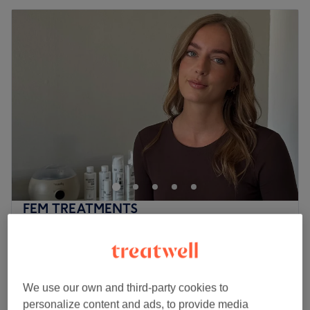
FEM TREATMENTS
4,9
74 reviews
Schotervlieland, Haarlem
Show on map
Last minute
from
€62,55
Koreaanse Lashlift
We use our own and third-party cookies to
1 hr 15 mins
save up to 10%
personalize content and ads, to provide media