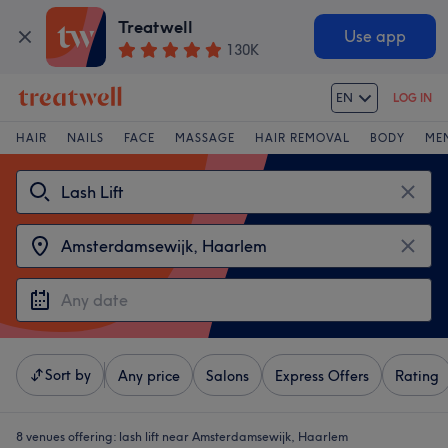
Treatwell
Use app
130K
EN
LOG IN
HAIR
NAILS
FACE
MASSAGE
HAIR REMOVAL
BODY
ME
Sort by
Any price
Salons
Express Offers
Rating
8 venues offering:
lash lift near Amsterdamsewijk, Haarlem