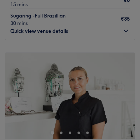
€6
15 mins
Sugaring -Full Brazillian
€35
30 mins
Quick view venue details
Monday
09:00
–
17:00
Tuesday
09:00
–
14:00
Wednesday
09:00
–
11:15
Thursday
09:00
–
14:00
Friday
09:00
–
14:00
Saturday
11:00
–
17:00
Sunday
Closed
🌸
Glamz Studio
🌸
Bij
Glamz Studio
draait alles om jou. Als zelfstandige
specialist bied ik professionele behandelingen voor
wimpers, wenkbrauwen
en
sugaring/wax
met volle