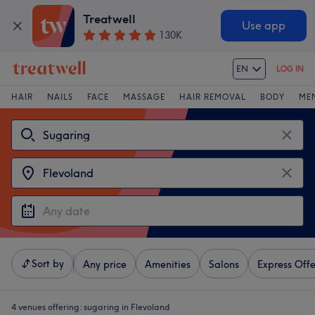
Treatwell
Use app
130K
EN
LOG IN
HAIR
NAILS
FACE
MASSAGE
HAIR REMOVAL
BODY
ME
Sort by
Any price
Amenities
Salons
Express Offe
4 venues offering:
sugaring in Flevoland