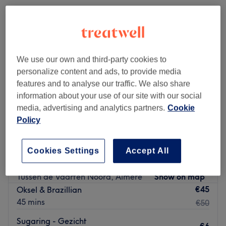
We use our own and third-party cookies to
personalize content and ads, to provide media
features and to analyse our traffic. We also share
information about your use of our site with our social
media, advertising and analytics partners.
Cookie
Policy
Cookies Settings
Accept All
Glamz Studio
4,9
15 reviews
Tussen de Vaarten Noord, Almere
Show on map
€45
Oksel & Brazillian
45 mins
€50
Sugaring - Gezicht