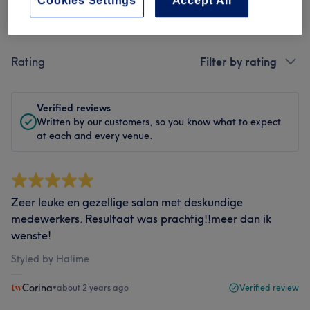
Cookies Settings
Accept All
Filter reviews
Rating
Filter by rating
Verified reviews
Written by our customers, so you know what to expect
at each and every venue.
Zeer leuke en gezellige salon met deskundige
medewerkers. Resultaat was prachtig!!meer dan ik
wenste!
Styled by Halime
Corina
•
about 2 years ago
Verified review