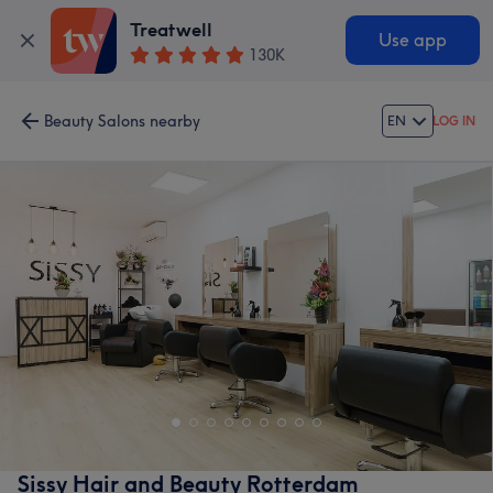
Treatwell
Use app
130K
Beauty Salons nearby
EN
LOG IN
Sissy Hair and Beauty Rotterdam