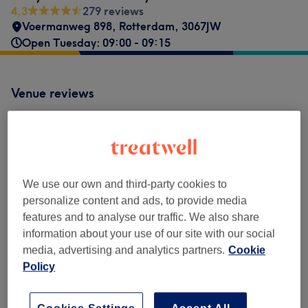
4,3
279 reviews
Voermanweg 898
,
Rotterdam
,
3067JW
Open Tuesday: 09:00 - 09:15
Venue reviews
4,3
279 reviews
We use our own and third-party cookies to
Ambience
personalize content and ads, to provide media
features and to analyse our traffic. We also share
Cleanliness
information about your use of our site with our social
media, advertising and analytics partners.
Cookie
Staff
Policy