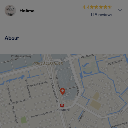
Services
4.4
Halime
119 reviews
Face
Hair removal
Services
About
Hair
Face
What our customers say about Halime
Skilled
14
Professional
9
Knowledgeable
7
Friendly
7