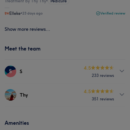
Treatment by Thy Thy
•
Pedicure
Elleke
•
23 days ago
Verified review
Show more reviews...
Meet the team
4.5
S
S
233 reviews
Services
4.5
Thy
351 reviews
Nails
Services
Portfolio
Amenities
Nails