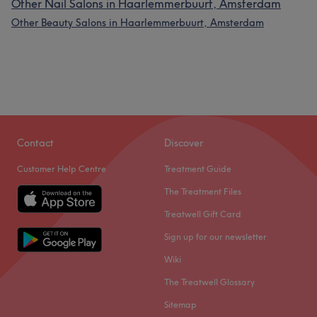
Other Nail Salons in Haarlemmerbuurt, Amsterdam
Other Beauty Salons in Haarlemmerbuurt, Amsterdam
What our customers say about Thy
Contact
Discover
Friendly
11
Pleasant
9
Professional
8
Skilled
8
Customer Help Centre
Treatment Guide
The Treatment Files
Treatwell Gift Card
Sign up for our newsletter
Wiki
The Treatwell Glossary
Sitemap