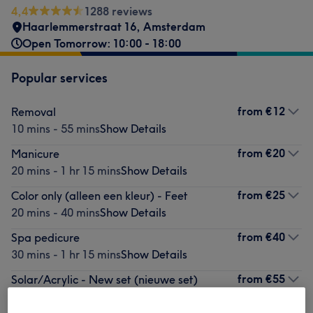
4,4
1288 reviews
Haarlemmerstraat 16
,
Amsterdam
Open Tomorrow: 10:00 - 18:00
Popular services
from
€12
Removal
10 mins - 55 mins
Show Details
from
€20
Manicure
20 mins - 1 hr 15 mins
Show Details
from
€25
Color only (alleen een kleur) - Feet
20 mins - 40 mins
Show Details
from
€40
Spa pedicure
30 mins - 1 hr 15 mins
Show Details
from
€55
Solar/Acrylic - New set (nieuwe set)
50 mins
Show Details