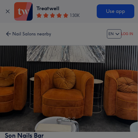
Treatwell
Use app
130K
Nail Salons nearby
EN
LOG IN
Son Nails Bar