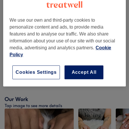
Browse services
We use our own and third-party cookies to
personalize content and ads, to provide media
Removal
(
1
)
from €12
features and to analyse our traffic. We also share
information about your use of our site with our social
Manicure & Pedicure
(
4
)
from €20
media, advertising and analytics partners.
Cookie
Policy
Artificial Nails (hand/feet) -
from €40
Kunstnagels
(
6
)
Cookies Settings
Accept All
Nail Art & Extras
(
2
)
from €3
Our Work
Tap image to see more details