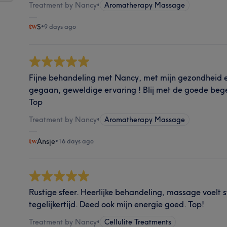
Treatment by Nancy
•
Aromatherapy Massage
S
•
9 days ago
Fijne behandeling met Nancy, met mijn gezondheid en 
gegaan, geweldige ervaring ! Blij met de goede bege
Top
Treatment by Nancy
•
Aromatherapy Massage
Ansje
•
16 days ago
Rustige sfeer. Heerlijke behandeling, massage voelt 
tegelijkertijd. Deed ook mijn energie goed. Top!
Treatment by Nancy
•
Cellulite Treatments