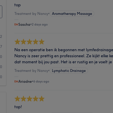
top
Treatment by Nancy
•
Aromatherapy Massage
Sascha
•
2 days ago
32
27
Na een operatie ben ik begonnen met lymfedrainage.
Nancy is zeer prettig en professioneel. Ze kijkt elke
0
dat moment bij jou past. Het is er rustig en je voelt j
0
Treatment by Nancy
•
Lymphatic Drainage
0
Ariadne
•
6 days ago
top!