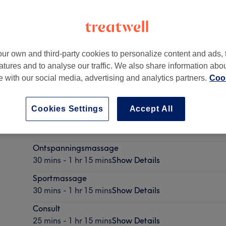
ur own and third-party cookies to personalize content and ads, 
atures and to analyse our traffic. We also share information abo
te with our social media, advertising and analytics partners.
Cook
Cookies Settings
Accept All
Lypossage gelaat, hals, decolleté
30 mins
Show Details
Ontspanningsmassage
30 mins - 1 hr 15 mins
Show Details
Sportmassage
30 mins - 1 hr 15 mins
Show Details
Consult
25 mins - 1 hr 15 mins
Show Details