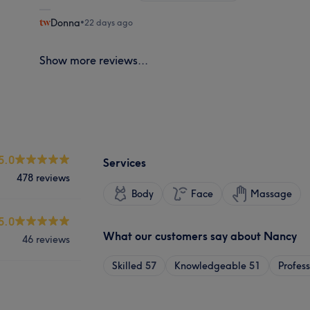
Donna
•
22 days ago
Show more reviews...
5.0
Services
478 reviews
Body
Face
Massage
5.0
What our customers say about Nancy
46 reviews
Skilled
57
Knowledgeable
51
Profes