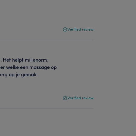
Verified review
 Het helpt mij enorm.
 keer welke een massage op
e erg op je gemak.
Verified review