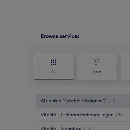
Browse services
All
Face
Afslanken Metabolic Balance®
(
1
)
Vitalité - Lichaamsbehandelingen
(
3
)
Vitalité - Signature
(
1
)