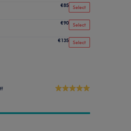
€85
Select
€90
Select
€135
Select
ff