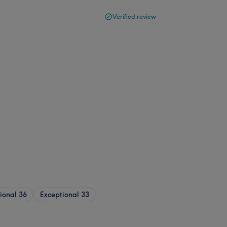
Verified review
sional
36
Exceptional
33