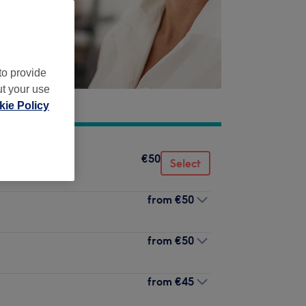
to provide
ut your use
ie Policy
€50
Select
from
€50
from
€50
from
€45