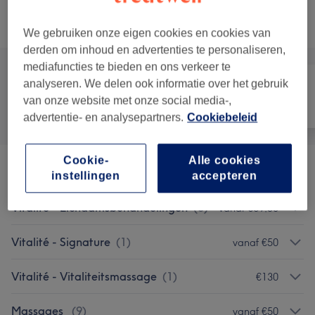
Alle behandelingen
We gebruiken onze eigen cookies en cookies van
derden om inhoud en advertenties te personaliseren,
mediafuncties te bieden en ons verkeer te
analyseren. We delen ook informatie over het gebruik
van onze website met onze social media-,
Alle
Gezicht
Massage
advertentie- en analysepartners.
Cookiebeleid
Cookie-
Alle cookies
Afslanken Metabolic Balance®
(
1
)
vanaf €45
instellingen
accepteren
Vitalité - Lichaamsbehandelingen
(
3
)
vanaf €69,50
Vitalité - Signature
(
1
)
vanaf €50
Vitalité - Vitaliteitsmassage
(
1
)
€130
Massages
(
9
)
vanaf €50