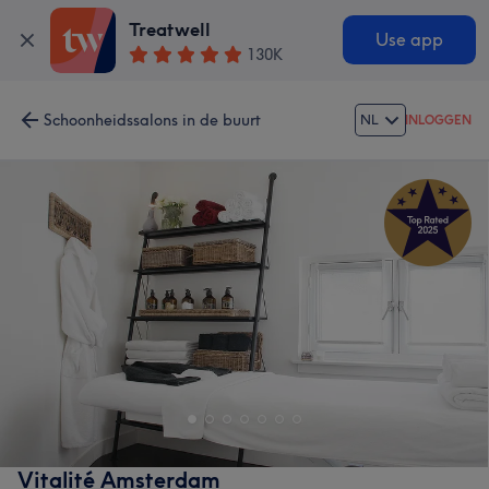
Treatwell
Use app
130K
Schoonheidssalons in de buurt
NL
INLOGGEN
Vitalité Amsterdam