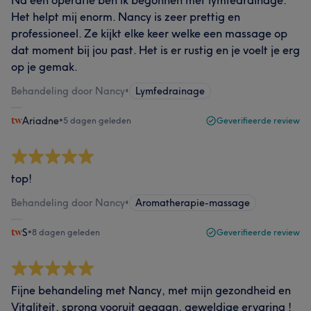
Na een operatie ben ik begonnen met lymfedrainage.
Het helpt mij enorm. Nancy is zeer prettig en
professioneel. Ze kijkt elke keer welke een massage op
dat moment bij jou past. Het is er rustig en je voelt je erg
op je gemak.
Behandeling door Nancy
•
Lymfedrainage
Ariadne
•
5 dagen geleden
Geverifieerde review
top!
Behandeling door Nancy
•
Aromatherapie-massage
S
•
8 dagen geleden
Geverifieerde review
Fijne behandeling met Nancy, met mijn gezondheid en
Vitaliteit, sprong vooruit gegaan, geweldige ervaring !