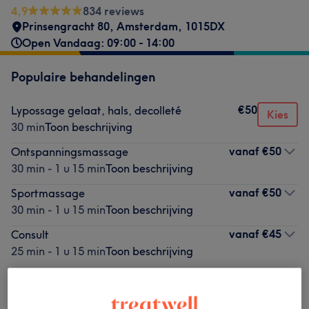
4,9
834 reviews
Prinsengracht 80
,
Amsterdam
,
1015DX
Open Vandaag: 09:00 - 14:00
Populaire behandelingen
€50
Lypossage gelaat, hals, decolleté
Kies
30 min
Toon beschrijving
vanaf
€50
Ontspanningsmassage
30 min - 1 u 15 min
Toon beschrijving
vanaf
€50
Sportmassage
30 min - 1 u 15 min
Toon beschrijving
vanaf
€45
Consult
25 min - 1 u 15 min
Toon beschrijving
vanaf
€50
Vitaliteitsmassage
30 min - 1 u 30 min
Toon beschrijving