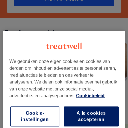
Trending op socials
Rechtstreeks van je socials. Boek dé trends van dit moment.
We gebruiken onze eigen cookies en cookies van
derden om inhoud en advertenties te personaliseren,
mediafuncties te bieden en ons verkeer te
analyseren. We delen ook informatie over het gebruik
Pierced Nails
Perzikroze
Korean Lash Lift
van onze website met onze social media-,
advertentie- en analysepartners.
Cookiebeleid
De slimste manier om beauty te boeken
Cookie-
Alle cookies
instellingen
accepteren