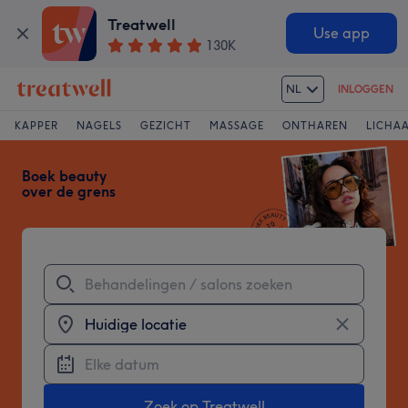
Treatwell
Use app
130K
NL
INLOGGEN
Treatwell
KAPPER
NAGELS
GEZICHT
MASSAGE
ONTHAREN
LICHA
Boek beauty
over de grens
Zoek op Treatwell