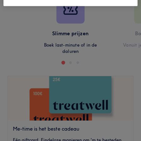
Slimme prijzen
Bo
Boek last-minute of in de
Vanuit j
daluren
Me-time is het beste cadeau
Eén giftcard. Eindeloze manieren om 'm te besteden.