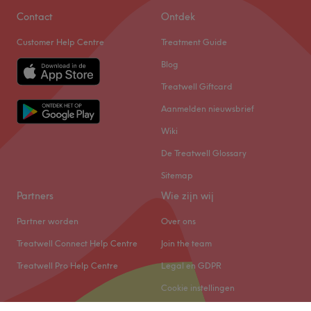
Contact
Ontdek
Customer Help Centre
Treatment Guide
Blog
Treatwell Giftcard
Aanmelden nieuwsbrief
Wiki
De Treatwell Glossary
Sitemap
Partners
Wie zijn wij
Partner worden
Over ons
Treatwell Connect Help Centre
Join the team
Treatwell Pro Help Centre
Legal en GDPR
Cookie instellingen