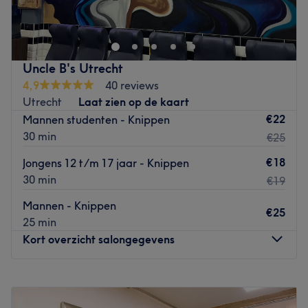
Het professionele en ervaren team weet raad met
creatieve en trendy kapsels, maar ook voor bijpunten en
een klassieke knipbeurt ben je hier aan het juiste adres.
Mannen kunnen naast hun kapsel ook hun baard laten
Uncle B's Utrecht
verzorgen. Het is belangrijk dat je je volledig op je
4,9
40 reviews
gemak voelt in de salon, en het team zal er dan ook ook
Utrecht
Laat zien op de kaart
alles aan doen om dit te verwezenlijken. Zo zul je
€22
Mannen studenten - Knippen
volledig ontspannen en met een prachtige coupe de
30 min
€25
salon weer verlaten.
€18
Jongens 12 t/m 17 jaar - Knippen
Go to venue
30 min
€19
Mannen - Knippen
€25
25 min
Kort overzicht salongegevens
Maandag
10:00
–
20:00
Dinsdag
10:00
–
20:00