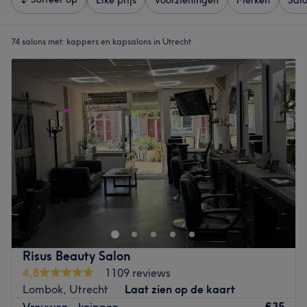
Elke prijs
Voorzieningen
Merken
Sal
74 salons met:
kappers en kapsalons in Utrecht
Risus Beauty Salon
4,8
1109 reviews
Lombok, Utrecht
Laat zien op de kaart
€35