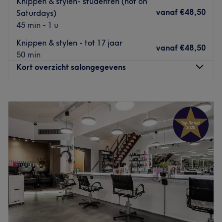
Knippen & stylen- studenten (not on
vanaf
€48,50
Saturdays)
Go to venue
45 min - 1 u
Knippen & stylen - tot 17 jaar
vanaf
€48,50
50 min
Kort overzicht salongegevens
Maandag
Gesloten
Dinsdag
10:00
–
18:00
Woensdag
Gesloten
Donderdag
10:00
–
18:00
Vrijdag
10:00
–
18:00
Zaterdag
10:00
–
17:00
Zondag
Gesloten
Bij Chop Shop in Utrecht ben je aan het juiste adres voor
het knippen, kleuren en stylen van je haar. Weet je nog
niet helemaal wat je met je haar wilt doen? Geen zorgen!