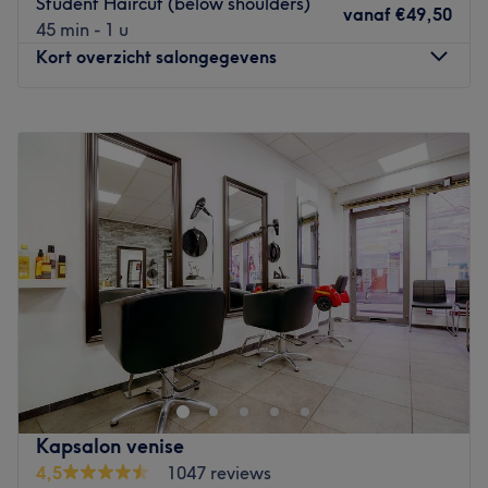
Student Haircut (below shoulders)
vanaf
€49,50
Sfeer: vriendelijk & verzorgd
45 min - 1 u
Gespecialiseerd in: haarbehandelingen
Kort overzicht salongegevens
Gebruikte merken en producten:
De extra's:
Maandag
12:00
–
20:00
Go to venue
Dinsdag
09:00
–
17:30
Woensdag
10:00
–
21:00
Donderdag
09:00
–
20:00
Vrijdag
08:30
–
18:00
Zaterdag
10:00
–
17:00
Zondag
10:00
–
17:00
De kapsalon Aan de Gracht , voormalig Cut & Go ,is een
echte stadse salon. Vrouwen, mannen, studenten en
kinderen kunnen hier terecht voor het knippen, stylen of
kleuren van het haar. Natuurlijk wordt er gewerkt volgens
de laatste kleur en knip technieken.
Kapsalon venise
Go to venue
4,5
1047 reviews