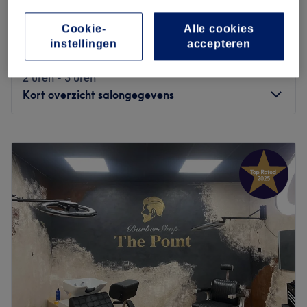
vanaf
bespaar tot 50%
2 uren - 2 uren 45 min
Cookie-
Alle cookies
Vrouwen - Highlights - Scalp -
instellingen
accepteren
vanaf
€105
vanaf
bespaar tot 30%
2 uren - 3 uren
Kort overzicht salongegevens
Maandag
11:00
–
20:00
Dinsdag
11:00
–
20:00
Woensdag
11:00
–
20:00
Donderdag
11:00
–
20:00
Vrijdag
11:00
–
20:00
Zaterdag
11:00
–
20:00
Zondag
11:00
–
19:00
O&H salon Hanna by Osama & Hann
is een salon waar
zorg en comfort centraal staan, met als doel de klanten
een unieke wellnesservaring te bieden.