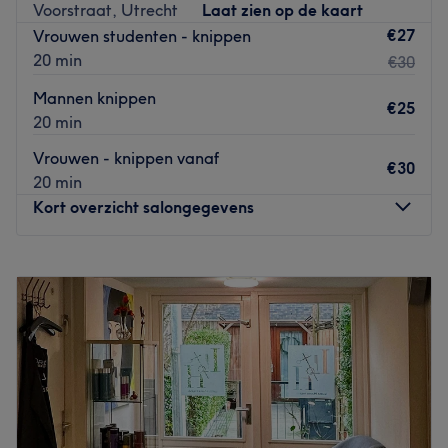
Voorstraat, Utrecht
Laat zien op de kaart
€27
Vrouwen studenten - knippen
20 min
€30
Mannen knippen
€25
20 min
Vrouwen - knippen vanaf
€30
20 min
Kort overzicht salongegevens
Maandag
09:00
–
18:00
Dinsdag
09:00
–
18:00
Woensdag
09:00
–
18:00
Donderdag
09:00
–
19:00
Vrijdag
09:00
–
18:00
Zaterdag
09:00
–
17:00
Zondag
12:00
–
17:00