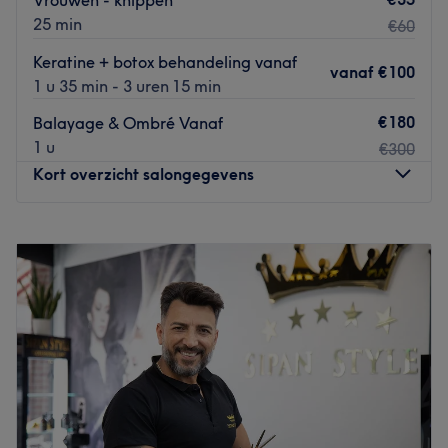
Vrouwen - knippen
25 min
€60
Keratine + botox behandeling vanaf
vanaf
€100
1 u 35 min - 3 uren 15 min
€180
Balayage & Ombré Vanaf
1 u
€300
Kort overzicht salongegevens
Maandag
10:00
–
23:55
Dinsdag
10:00
–
23:55
Woensdag
10:00
–
23:55
Donderdag
10:00
–
23:55
Vrijdag
10:00
–
23:55
Zaterdag
10:00
–
23:55
Zondag
10:00
–
23:55
Kan je haar wel een make-over gebruiken? Dan ben je op
de Kanaalstraat in Utrecht bij S&S Kapsalon in goede