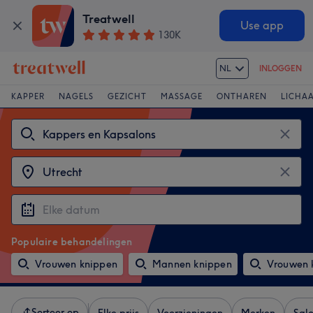
Treatwell
Use app
130K
NL
INLOGGEN
KAPPER
NAGELS
GEZICHT
MASSAGE
ONTHAREN
LICHA
Populaire behandelingen
Vrouwen knippen
Mannen knippen
Vrouwen 
Sorteer op