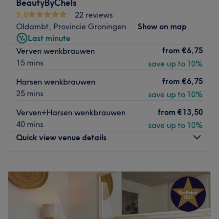
BeautyByChels
aanbod van behandelingen, uiteenlopend van
5,0
22 reviews
gezichtsbehandelingen tot massages. Eigenaresse Paula
Oldambt, Provincie Groningen
Show on map
vindt het leuk om jou te laten genieten en tot rust te laten
Last minute
komen tijdens de behandeling door middel van Oosterse
from
€6,75
Verven wenkbrauwen
geuren en producten. Je zult de salon dan ook volledig
15 mins
save up to 10%
opgeladen verlaten.
from
€6,75
Harsen wenkbrauwen
Go to venue
25 mins
save up to 10%
from
€13,50
Verven+Harsen wenkbrauwen
40 mins
save up to 10%
Quick view venue details
Monday
09:00
–
22:00
Tuesday
09:00
–
13:30
Wednesday
09:00
–
22:00
Thursday
09:00
–
13:30
Friday
19:00
–
22:00