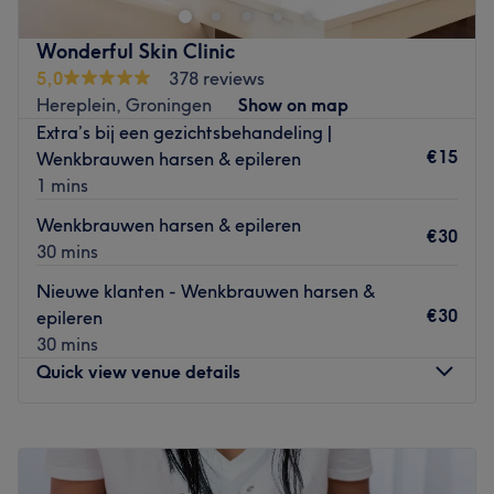
behandeling optimaal kan ontspannen en genieten.
Producten: Salonnepro, dutchnails, olaplex.
Wonderful Skin Clinic
5,0
378 reviews
Ervaringen: Onze specialisten zijn opgeleid en hebben
Hereplein, Groningen
Show on map
jarenlang ervaring.
Extra’s bij een gezichtsbehandeling |
Specialiteiten: Allround Beautysalon gespecialiseerd in
€15
Wenkbrauwen harsen & epileren
gezichtsbehandeling, wenkbrauwen, wimpers, make-up,
1 mins
tandenbleken, tandkristal, lichaamsbehandelingen,
Wenkbrauwen harsen & epileren
manicure, pedicure, gelpolish, BIAB, acryl, haar &
€30
30 mins
overige schoonheidsarrangementen.
Vervoer: Damsterdiep, Zuiderdiep, Umcg
Nieuwe klanten - Wenkbrauwen harsen &
€30
epileren
Extra's: Onze beauty parties/arrangementen voor
30 mins
kinderen vanaf 5 jaar.
Quick view venue details
Go to venue
Monday
09:00
–
18:00
Tuesday
09:00
–
18:00
Wednesday
09:00
–
18:00