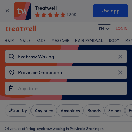
Treatwell
Use app
130K
EN
LOG IN
HAIR
NAILS
FACE
MASSAGE
HAIR REMOVAL
BODY
ME
Sort by
Any price
Amenities
Brands
Salons
E
24 venues offering:
eyebrow waxing in Provincie Groningen