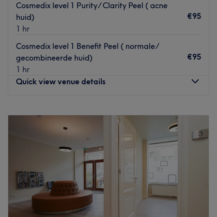
Cosmedix level 1 Purity/ Clarity Peel ( acne
€95
huid)
1 hr
Cosmedix level 1 Benefit Peel ( normale/
€95
gecombineerde huid)
1 hr
Quick view venue details
Monday
09:00
–
22:00
Tuesday
09:00
–
22:00
Wednesday
09:00
–
22:00
Thursday
09:00
–
22:00
Friday
09:00
–
22:00
Saturday
Closed
Sunday
Closed
Huidinstituut Maudy Vossen – Nijmegen is een
professioneel huidinstituut sinds 2004 ,waar persoonlijke