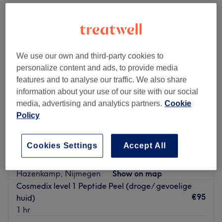
We use our own and third-party cookies to
personalize content and ads, to provide media
features and to analyse our traffic. We also share
information about your use of our site with our social
media, advertising and analytics partners.
Cookie
Policy
Cookies Settings
Accept All
Huidinstituut Maudy Vossen
4,8
429 reviews
Hazenkamp, Nijmegen
Show on map
Cosmedix level 1 Peptide Peel (droge/ gevoelige
€95
huid)
1 hr