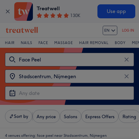
Treatwell
Use app
130K
EN
LOG IN
HAIR
NAILS
FACE
MASSAGE
HAIR REMOVAL
BODY
ME
Sort by
Any price
Salons
Express Offers
Rating
4 venues offering:
face peel near Stadscentrum, Nijmegen