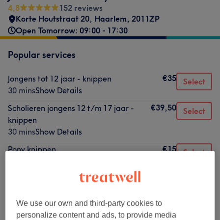
4,8
152 reviews
Korte Houtstraat 20
,
Haarlem
,
2011ZP
Open Tomorrow: 09:00 - 17:30
Popular services
€35
Jongens tot 12 jaar - knippen
Select
30 mins
Show Details
€39,50
Scholieren jongens 12 t/m 17 jaar -
Select
knippen
30 mins
Show Details
€15
Pony knippen
Select
15 mins
Show Details
€35
Meisjes tot 12 jaar - knippen
Select
30 mins
Show Details
We use our own and third-party cookies to
€39,50
Scholieren meisjes 12 t/m 17 jaar -
Select
personalize content and ads, to provide media