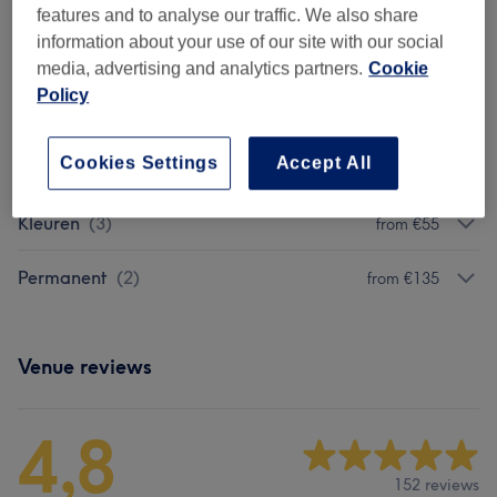
knippen
features and to analyse our traffic. We also share
30 mins
Show Details
information about your use of our site with our social
media, advertising and analytics partners.
Cookie
Browse services
Policy
Cookies Settings
Accept All
Knippen En Stylen
(
10
)
from €15
Kleuren
(
3
)
from €55
Permanent
(
2
)
from €135
Venue reviews
4,8
152 reviews