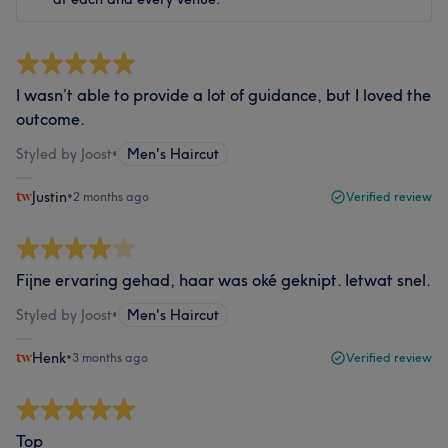
I wasn’t able to provide a lot of guidance, but I loved the
outcome.
Styled by Joost
•
Men's Haircut
Justin
•
2 months ago
Verified review
Fijne ervaring gehad, haar was oké geknipt. Ietwat snel.
Styled by Joost
•
Men's Haircut
Henk
•
3 months ago
Verified review
Top