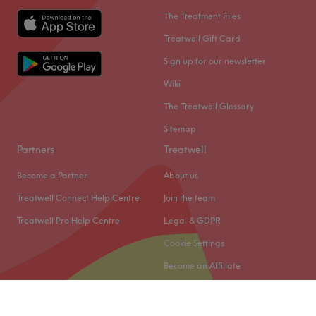
The Treatment Files
Treatwell Gift Card
Sign up for our newsletter
Wiki
The Treatwell Glossary
Sitemap
Partners
Treatwell
Become a Partner
About us
Treatwell Connect Help Centre
Join the team
Treatwell Pro Help Centre
Legal & GDPR
Cookie Settings
Become an Affiliate
© 2026 Treatwell Salonized NL B.V.