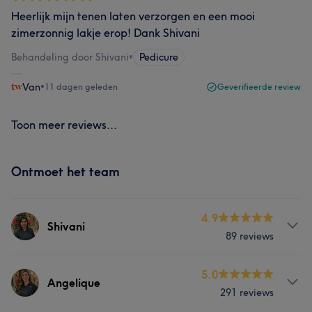
Heerlijk mijn tenen laten verzorgen en een mooi
zimerzonnig lakje erop! Dank Shivani
Behandeling door Shivani
•
Pedicure
Van
•
11 dagen geleden
Geverifieerde review
Toon meer reviews...
Ontmoet het team
4.9
Shivani
89 reviews
Behandelingen
5.0
Angelique
291 reviews
Nagels
Massage
Lichaam