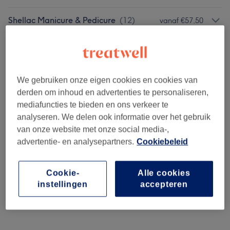
Shellac Manicure & Pedicure
(
12
)
vanaf €57,50
Klassieke Manicure & Pedicure
(
6
)
vanaf €47,50
Massage
(
5
)
vanaf €52,50
We gebruiken onze eigen cookies en cookies van
derden om inhoud en advertenties te personaliseren,
Vrouwen - Harsen
(
7
)
vanaf €14,50
mediafuncties te bieden en ons verkeer te
analyseren. We delen ook informatie over het gebruik
Mannen - Harsen
(
6
)
vanaf €14,50
van onze website met onze social media-,
advertentie- en analysepartners.
Cookiebeleid
Wimpers & Wenkbrauwen
(
3
)
vanaf €23
Wimpers & Wenkbrauwen
(
3
)
vanaf €75
Cookie-
Alle cookies
instellingen
accepteren
Permanente Make-up
(
1
)
€15