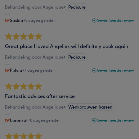
Behandeling door Angelique
•
Pedicure
Saskia
•
5 dagen geleden
Geverifieerde review
Great place I loved Angeliek will definitely book again
Behandeling door Angelique
•
Pedicure
Fulvia
•
7 dagen geleden
Geverifieerde review
Fantastic advices after service
Behandeling door Angelique
•
Wenkbrauwen harsen
Lorenzo
•
10 dagen geleden
Geverifieerde review