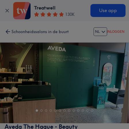
Treatwell
Use app
130K
Schoonheidssalons in de buurt
NL
INLOGGEN
Aveda The Hague - Beauty