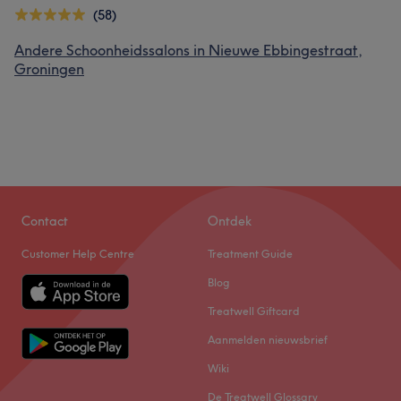
(58)
Andere Schoonheidssalons in Nieuwe Ebbingestraat,
Groningen
Contact
Ontdek
Customer Help Centre
Treatment Guide
Blog
Treatwell Giftcard
Aanmelden nieuwsbrief
Wiki
De Treatwell Glossary