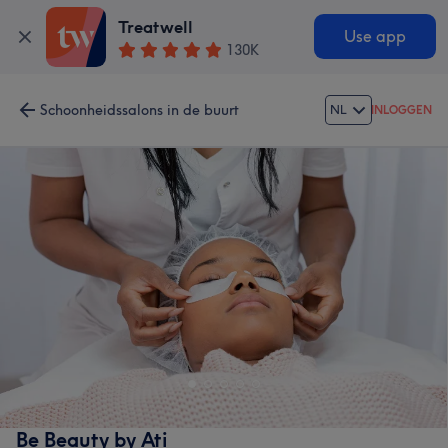
Treatwell
Use app
130K
Schoonheidssalons in de buurt
NL
INLOGGEN
Be Beauty by Ati