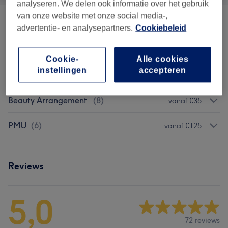
analyseren. We delen ook informatie over het gebruik
van onze website met onze social media-,
Wenkbrauwen
(
6
)
vanaf €16
advertentie- en analysepartners.
Cookiebeleid
Wimpers
(
3
)
vanaf €16
Cookie-
Alle cookies
instellingen
accepteren
Ontharings/Therading
(
4
)
vanaf €7,50
Beauty Arrangement
(
8
)
vanaf €35
PMU
(
6
)
vanaf €125
Reviews
5,0
72 reviews