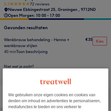
5,0
72 reviews
Nieuwe Ebbingestraat 25
,
Groningen
,
9712ND
Open Morgen: 10:00 - 17:00
Gevonden resultaten
€35
Wenkbrauw behandeling - Henna +
Kies
wenkbrauw stijlen
40 min
Toon beschrijving
Niet wat je zocht?
Alle behandelingen
We gebruiken onze eigen cookies en cookies van
Alle
Ontharen
Gezicht
derden om inhoud en advertenties te personaliseren,
mediafuncties te bieden en ons verkeer te