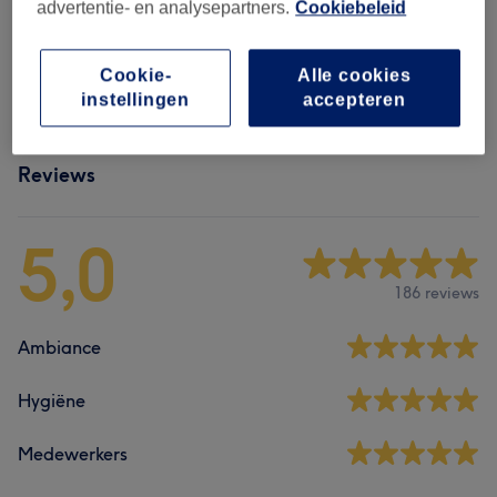
advertentie- en analysepartners.
Cookiebeleid
Wenkbrauwen
(
7
)
vanaf €25
Cookie-
Alle cookies
Wimpers
(
14
)
vanaf €15
instellingen
accepteren
Reviews
5,0
186 reviews
Ambiance
Hygiëne
Medewerkers