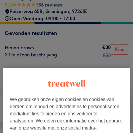
5,0
186 reviews
Peizerweg 65B
,
Groningen
,
9726JE
Open Vandaag: 09:00 - 17:00
Gevonden resultaten
€30
Henna brows
Kies
30 min
Toon beschrijving
€35
Niet wat je zocht?
Alle behandelingen
We gebruiken onze eigen cookies en cookies van
derden om inhoud en advertenties te personaliseren,
mediafuncties te bieden en ons verkeer te
Alle
Ontharen
Gezicht
analyseren. We delen ook informatie over het gebruik
van onze website met onze social media-,