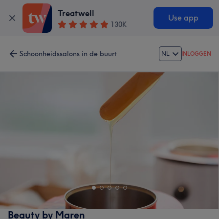
Treatwell
Use app
130K
Schoonheidssalons in de buurt
NL
INLOGGEN
Beauty by Maren